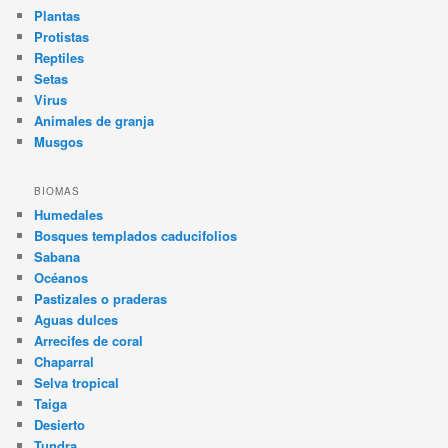
Plantas
Protistas
Reptiles
Setas
Virus
Animales de granja
Musgos
BIOMAS
Humedales
Bosques templados caducifolios
Sabana
Océanos
Pastizales o praderas
Aguas dulces
Arrecifes de coral
Chaparral
Selva tropical
Taiga
Desierto
Tundra