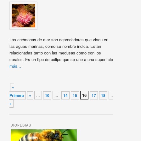
Las anémonas de mar son depredadores que viven en
las aguas marinas, como su nombre indica. Están
relacionadas tanto con las medusas como con los
corales. Es un tipo de pólipo que se une a una superficie
más...
Navegador de artículos
«
...
...
16
...
Primera
«
10
14
15
17
18
»
Última
»
BIOPEDIAS