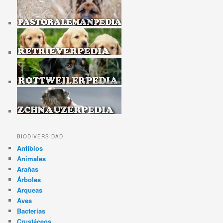
BIODIVERSIDAD
Anfibios
Animales
Arañas
Árboles
Arqueas
Aves
Bacterias
Crustáceos