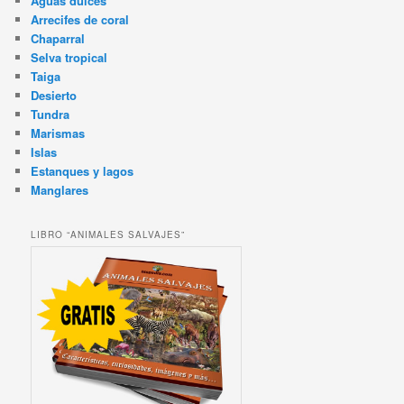
Aguas dulces
Arrecifes de coral
Chaparral
Selva tropical
Taiga
Desierto
Tundra
Marismas
Islas
Estanques y lagos
Manglares
LIBRO “ANIMALES SALVAJES”