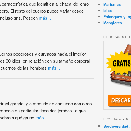
característica que identifica al chacal de lomo
Marismas
Islas
egro. El resto del cuerpo puede variar desde
Estanques y la
 incluso gris. Poseen
más...
Manglares
LIBRO “ANIMAL
ernos poderosos y curvados hacia el interior
os 30 kilos, en relación con su tamaño corporal
os cuernos de las hembras
más...
animal grande, y a menudo se confunde con otras
specie en particular tiene dos jorobas, lo que
n sobre a qué grupo
más...
ECOLOGÍA Y ME
Biodiversidad: 