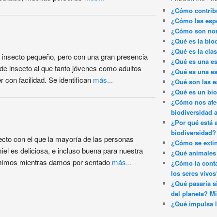
¿Cómo contribu
¿Cómo las espe
¿Cómo son nom
¿Qué es la bio
¿Qué es la clas
n insecto pequeño, pero con una gran presencia
¿Qué es una es
 de insecto al que tanto jóvenes como adultos
¿Qué es una es
con facilidad. Se identifican
más...
¿Qué son las e
¿Qué es un bi
¿Cómo nos afec
biodiversidad 
¿Por qué está 
biodiversidad?
secto con el que la mayoría de las personas
¿Cómo se exti
iel es deliciosa, e incluso buena para nuestra
¿Qué animales 
umimos mientras damos por sentado
más...
¿Cómo la conta
los seres vivos
¿Qué pasaría si
del planeta? Mi
¿Qué impulsa l