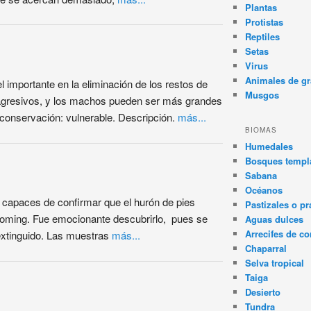
Plantas
Protistas
Reptiles
Setas
Virus
Animales de gr
l importante en la eliminación de los restos de
Musgos
 agresivos, y los machos pueden ser más grandes
conservación: vulnerable. Descripción.
más...
BIOMAS
Humedales
Bosques templa
Sabana
Océanos
 capaces de confirmar que el hurón de pies
Pastizales o pr
yoming. Fue emocionante descubrirlo, pues se
Aguas dulces
Arrecifes de co
extinguido. Las muestras
más...
Chaparral
Selva tropical
Taiga
Desierto
Tundra