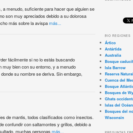
s, a menudo, suficiente para hacer que alguien se
no son muy apreciados debido a su dolorosa
ucho más sobre la avispa
más...
BIO REGIONES
Ártico
Antártida
Australia
der fácilmente si no lo estás buscando
Bosque caducif
n muy bien con su entorno, y a menudo
Isla Barrow
 donde su nombre se deriva. Sin embargo,
Reserva Natura
Cuenca del Med
Bosque Atlánti
Bosques de W
Ghats occident
Islas del Océan
Bosques del no
es de mantis, todos clasificados como insectos.
Wisconsin
de confundir con saltamontes y grillos, debido a
esultado, muchas personas
más...
PREGUNTAS FR