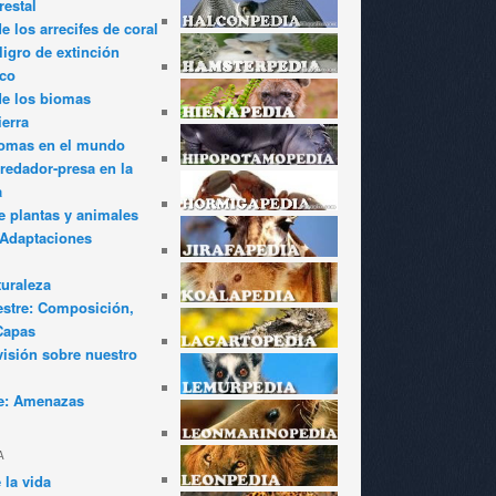
restal
 los arrecifes de coral
igro de extinción
ico
de los biomas
ierra
iomas en el mundo
redador-presa en la
a
e plantas y animales
: Adaptaciones
turaleza
estre: Composición,
Capas
visión sobre nuestro
e: Amenazas
A
 la vida