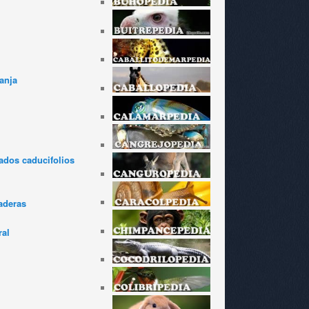
anja
dos caducifolios
aderas
ral