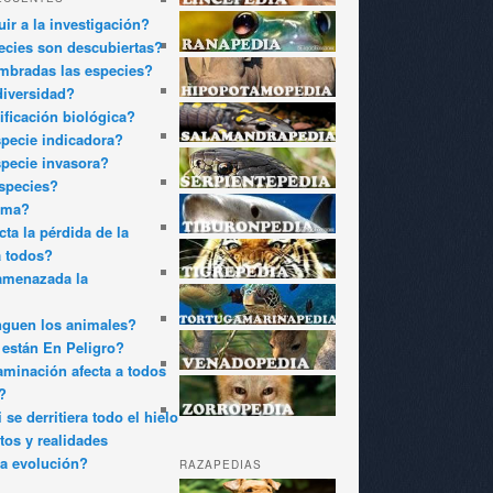
ir a la investigación?
cies son descubiertas?
bradas las especies?
diversidad?
ificación biológica?
pecie indicadora?
pecie invasora?
species?
oma?
ta la pérdida de la
a todos?
amenazada la
nguen los animales?
están En Peligro?
minación afecta a todos
?
 se derritiera todo el hielo
tos y realidades
a evolución?
RAZAPEDIAS