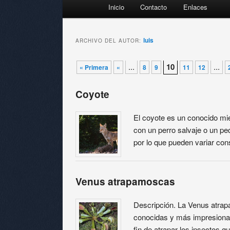
Menú principal
Inicio
Contacto
Enlaces
Ir al contenido principal
Ir al contenido secundario
luis
ARCHIVO DEL AUTOR:
Navegador de artículos
...
10
...
« Primera
«
8
9
11
12
Coyote
El coyote es un conocido mi
con un perro salvaje o un p
por lo que pueden variar c
Venus atrapamoscas
Descripción. La Venus atra
conocidas y más impresionan
fin de atrapar los insectos