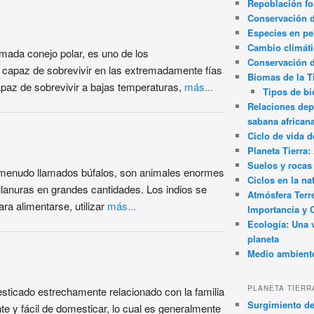
Repoblación fo
Conservación de
Especies en pel
Cambio climát
amada conejo polar, es uno de los
Conservación 
capaz de sobrevivir en las extremadamente fías
Biomas de la T
apaz de sobrevivir a bajas temperaturas,
más...
Tipos de b
Relaciones dep
sabana african
Ciclo de vida d
Planeta Tierra
Suelos y rocas
 menudo llamados búfalos, son animales enormes
Ciclos en la na
llanuras en grandes cantidades. Los indios se
Atmósfera Terr
ra alimentarse, utilizar
más...
Importancia y 
Ecología: Una 
planeta
Medio ambient
PLANETA TIERR
sticado estrechamente relacionado con la familia
Surgimiento de
te y fácil de domesticar, lo cual es generalmente