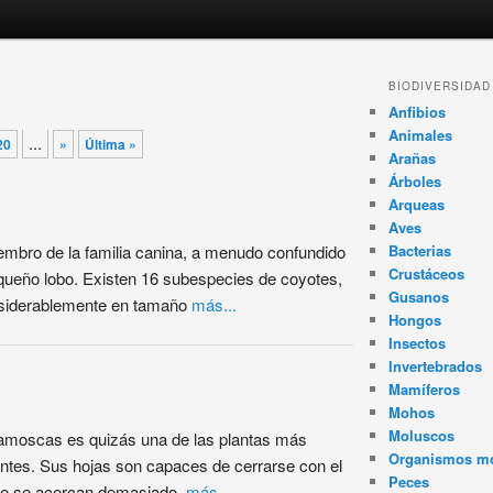
BIODIVERSIDAD
Anfibios
Animales
...
20
»
Última »
Arañas
Árboles
Arqueas
Aves
embro de la familia canina, a menudo confundido
Bacterias
Crustáceos
equeño lobo. Existen 16 subespecies de coyotes,
Gusanos
onsiderablemente en tamaño
más...
Hongos
Insectos
Invertebrados
Mamíferos
Mohos
Moluscos
pamoscas es quizás una de las plantas más
Organismos m
tes. Sus hojas son capaces de cerrarse con el
Peces
 que se acercan demasiado,
más...