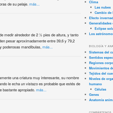
Clima
ibras de su pelaje.
más...
Las nubes
Cambio de 
Efecto inverna
Generalidades d
Eclipse sol
Los astrónomo
de medir alrededor de 2 ½ pies de altura, y tanto
n pesar aproximadamente entre 39,6 y 79,2
as y poderosas mandíbulas,
más...
BIOLOGÍA Y AN
Sistemas del 
Sentidos espec
Regiones corpo
Movimientos d
Tejidos del cu
tamente una criatura muy interesante, su nombre
Niveles de org
cuando le echa un vistazo es probable que estés de
humano
Células
e bastante apropiado.
más...
Genes
Anatomía anim
COMPÁRTENOS