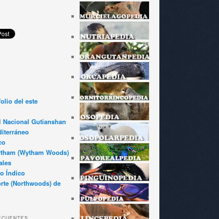
olio del este
l Nacional Gutianshan
iterráneo
co
ytham (Wytham Woods)
ales
o Índico
rte (Northwoods) de
ECUENTES