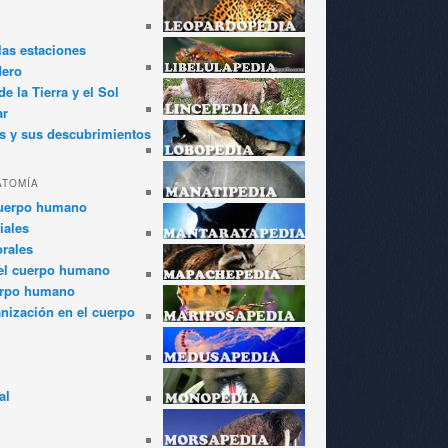
las estaciones
dero
e la Tierra y el Sol
ar
s y sus descubrimientos
ATOMÍA
cuerpo humano
iales
rales
el cuerpo humano
erpo humano
anización en el cuerpo
al