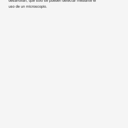
desarrollan, que sólo se pueden detectar mediante el
uso de un microscopio.