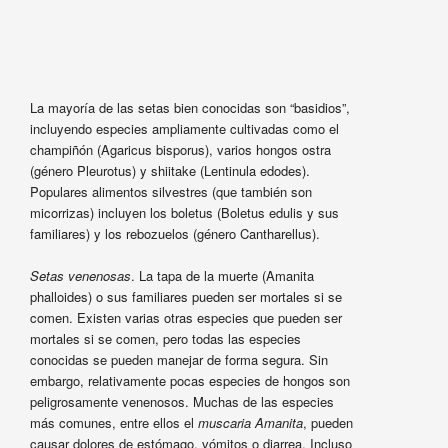
La mayoría de las setas bien conocidas son “basidios”,
incluyendo especies ampliamente cultivadas como el
champiñón (Agaricus bisporus), varios hongos ostra
(género Pleurotus) y shiitake (Lentinula edodes).
Populares alimentos silvestres (que también son
micorrizas) incluyen los boletus (Boletus edulis y sus
familiares) y los rebozuelos (género Cantharellus).
Setas venenosas
. La tapa de la muerte (Amanita
phalloides) o sus familiares pueden ser mortales si se
comen. Existen varias otras especies que pueden ser
mortales si se comen, pero todas las especies
conocidas se pueden manejar de forma segura. Sin
embargo, relativamente pocas especies de hongos son
peligrosamente venenosos. Muchas de las especies
más comunes, entre ellos el
muscaria Amanita
, pueden
causar dolores de estómago, vómitos o diarrea. Incluso