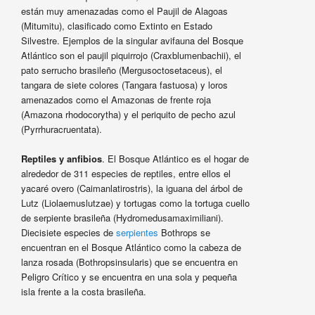
están muy amenazadas como el Paujil de Alagoas
(Mitumitu), clasificado como Extinto en Estado
Silvestre. Ejemplos de la singular avifauna del Bosque
Atlántico son el paujil piquirrojo (Craxblumenbachii), el
pato serrucho brasileño (Mergusoctosetaceus), el
tangara de siete colores (Tangara fastuosa) y loros
amenazados como el Amazonas de frente roja
(Amazona rhodocorytha) y el periquito de pecho azul
(Pyrrhuracruentata).
Reptiles y anfibios
. El Bosque Atlántico es el hogar de
alrededor de 311 especies de reptiles, entre ellos el
yacaré overo (Caimanlatirostris), la iguana del árbol de
Lutz (Liolaemuslutzae) y tortugas como la tortuga cuello
de serpiente brasileña (Hydromedusamaximiliani).
Diecisiete especies de
serpientes
Bothrops se
encuentran en el Bosque Atlántico como la cabeza de
lanza rosada (Bothropsinsularis) que se encuentra en
Peligro Crítico y se encuentra en una sola y pequeña
isla frente a la costa brasileña.