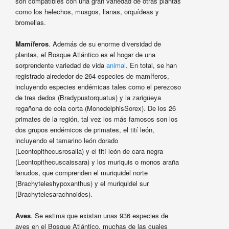
son compatibles con una gran variedad de otras plantas
como los helechos, musgos, lianas, orquídeas y
bromelias.
Mamíferos
. Además de su enorme diversidad de
plantas, el Bosque Atlántico es el hogar de una
sorprendente variedad de vida
animal
. En total, se han
registrado alrededor de 264 especies de mamíferos,
incluyendo especies endémicas tales como el perezoso
de tres dedos (Bradypustorquatus) y la zarigüeya
regañona de cola corta (MonodelphisSorex). De los 26
primates de la región, tal vez los más famosos son los
dos grupos endémicos de primates, el tití león,
incluyendo el tamarino león dorado
(Leontopithecusrosalia) y el tití león de cara negra
(Leontopithecuscaissara) y los muriquis o monos araña
lanudos, que comprenden el muriquidel norte
(Brachyteleshypoxanthus) y el muriquidel sur
(Brachytelesarachnoides).
Aves
. Se estima que existan unas 936 especies de
aves en el Bosque Atlántico, muchas de las cuales