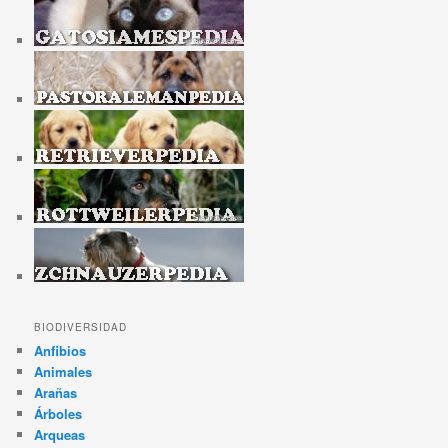
BIODIVERSIDAD
Anfibios
Animales
Arañas
Árboles
Arqueas