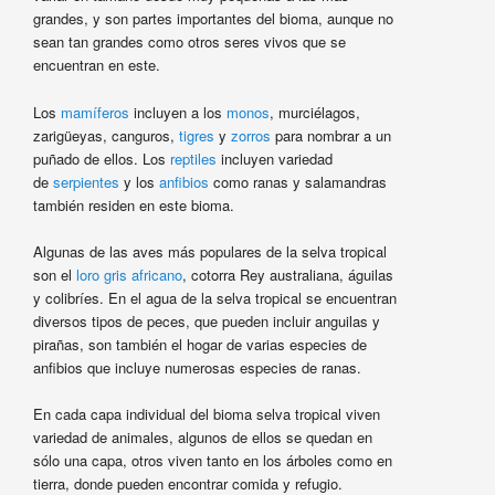
grandes, y son partes importantes del bioma, aunque no
sean tan grandes como otros seres vivos que se
encuentran en este.
Los
mamíferos
incluyen a los
monos
, murciélagos,
zarigüeyas, canguros,
tigres
y
zorros
para nombrar a un
puñado de ellos. Los
reptiles
incluyen variedad
de
serpientes
y los
anfibios
como ranas y salamandras
también residen en este bioma.
Algunas de las aves más populares de la selva tropical
son el
loro gris africano
, cotorra Rey australiana, águilas
y colibríes. En el agua de la selva tropical se encuentran
diversos tipos de peces, que pueden incluir anguilas y
pirañas, son también el hogar de varias especies de
anfibios que incluye numerosas especies de ranas.
En cada capa individual del bioma selva tropical viven
variedad de animales, algunos de ellos se quedan en
sólo una capa, otros viven tanto en los árboles como en
tierra, donde pueden encontrar comida y refugio.