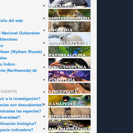
olio del este
l Nacional Gutianshan
iterráneo
co
ytham (Wytham Woods)
ales
o Índico
rte (Northwoods) de
ECUENTES
ir a la investigación?
cies son descubiertas?
bradas las especies?
diversidad?
ificación biológica?
pecie indicadora?