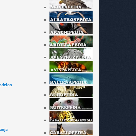
odelos
anja