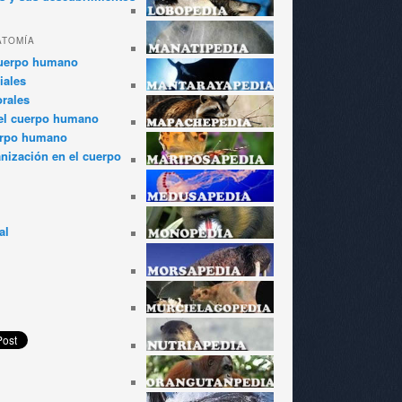
ATOMÍA
cuerpo humano
iales
rales
el cuerpo humano
erpo humano
anización en el cuerpo
al