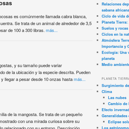
cosas
Relaciones dep
sabana african
ocosas es comúnmente llamada cabra blanca,
Ciclo de vida d
Planeta Tierra
cuentra. Se trata de un animal de alrededor de 3,5
Suelos y rocas
esar de 100 a 300 libras.
más...
Ciclos en la na
Atmósfera Terr
Importancia y 
Ecología: Una 
planeta
Medio ambient
ostas, y su tamaño puede variar
do de la ubicación y la especie descrita. Pueden
o y llegar a pesar desde 10 onzas hasta
más...
PLANETA TIERR
Surgimiento de
Clima
Las nubes
Cambio de 
Efecto inverna
amilia de la mangosta. Se trata de un pequeño
Generalidades d
ostrado con una mirada curiosa sobre su
Eclipse sol
 lo relacionado con su entorno. Descripción.
Los astrónomo