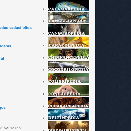
dos caducifolios
aderas
ral
gos
ES SALVAJES”