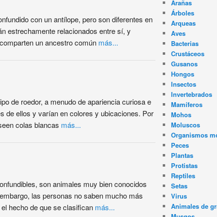
Arañas
Árboles
nfundido con un antílope, pero son diferentes en
Arqueas
án estrechamente relacionados entre sí, y
Aves
 comparten un ancestro común
más...
Bacterias
Crustáceos
Gusanos
Hongos
Insectos
Invertebrados
 tipo de roedor, a menudo de apariencia curiosa e
Mamíferos
es de ellos y varían en colores y ubicaciones. Por
Mohos
oseen colas blancas
más...
Moluscos
Organismos m
Peces
Plantas
Protistas
Reptiles
onfundibles, son animales muy bien conocidos
Setas
in embargo, las personas no saben mucho más
Virus
Animales de gr
, el hecho de que se clasifican
más...
Musgos