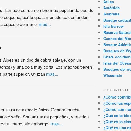
Ártico
Antártida
jú, llamado por su nombre más popular de oso de
Australia
ño pequeño, por lo que a menudo se confunden,
Bosque caducif
na especie de mono.
más...
Isla Barrow
Reserva Natura
Cuenca del Med
Bosque Atlánti
s
Bosques de W
Ghats occident
os Alpes es un tipo de cabra salvaje, con un
Islas del Océan
achos) y una cola muy corta. Los machos tienen
Bosques del no
 parte superior. Utilizan
más...
Wisconsin
PREGUNTAS FR
¿Cómo contribu
¿Cómo las espe
¿Cómo son nom
a criatura de aspecto único. Genera mucha
¿Qué es la bio
traño diseño. Son animales pequeños, y pueden
¿Qué es la clas
a de tu mano, sin embargo,
más...
¿Qué es una es