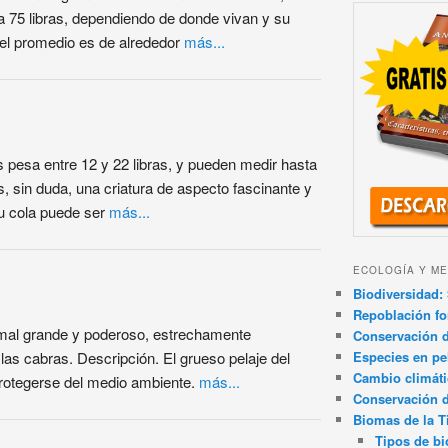
 75 libras, dependiendo de donde vivan y su
, el promedio es de alrededor
más...
 pesa entre 12 y 22 libras, y pueden medir hasta
s, sin duda, una criatura de aspecto fascinante y
Su cola puede ser
más...
ECOLOGÍA Y ME
Biodiversidad: 
Repoblación fo
imal grande y poderoso, estrechamente
Conservación de
Especies en pel
las cabras. Descripción. El grueso pelaje del
Cambio climát
protegerse del medio ambiente.
más...
Conservación 
Biomas de la T
Tipos de b