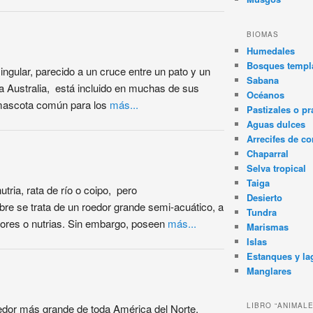
BIOMAS
Humedales
Bosques templa
singular, parecido a un cruce entre un pato y un
Sabana
a Australia, está incluido en muchas de sus
Océanos
mascota común para los
más...
Pastizales o pr
Aguas dulces
Arrecifes de co
Chaparral
Selva tropical
Taiga
tria, rata de río o coipo, pero
Desierto
re se trata de un roedor grande semi-acuático, a
Tundra
ores o nutrias. Sin embargo, poseen
más...
Marismas
Islas
Estanques y la
Manglares
LIBRO “ANIMAL
oedor más grande de toda América del Norte,