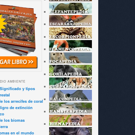
DIO AMBIENTE
Significado y tipos
restal
 los arrecifes de coral
igro de extinción
ico
de los biomas
ierra
iomas en el mundo