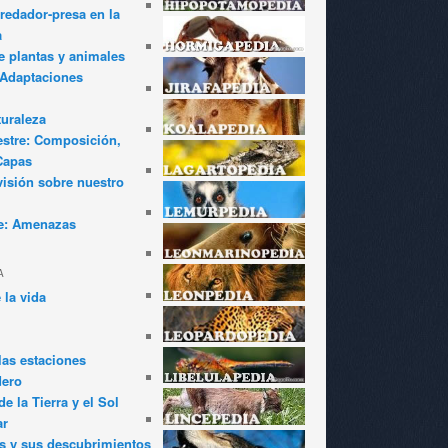
redador-presa en la
a
e plantas y animales
: Adaptaciones
turaleza
estre: Composición,
Capas
visión sobre nuestro
e: Amenazas
A
 la vida
las estaciones
dero
e la Tierra y el Sol
ar
s y sus descubrimientos