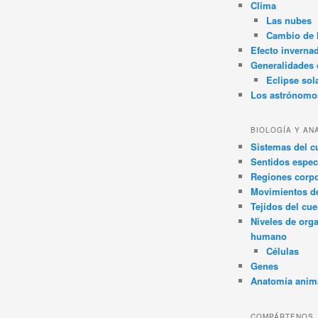
Clima
Las nubes
Cambio de 
Efecto inverna
Generalidades d
Eclipse sol
Los astrónomo
BIOLOGÍA Y AN
Sistemas del 
Sentidos espec
Regiones corpo
Movimientos d
Tejidos del cu
Niveles de org
humano
Células
Genes
Anatomía anim
COMPÁRTENOS