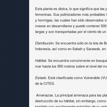
Esta planta es dioica, lo que significa que la
femeninas. Sus polinizadores más probables i
y hormigas, las cuales han sido observados visi
meses en desarrollarse y puede contener 500 
largas y son transportadas por el viento de un 
Distribución.
Se encuentra sólo en la isla de 
Indonesia, así como en Sabah y Sarawak, en 
Hábitat
. Se encuentra comúnmente en bosques 
mar hasta los 950 metros sobre el nivel del ma
Estado
. Está clasificada como Vulnerable (VU)
de la CITES.
Amenazas
. La principal amenaza para las pla
destrucción de su hábitat, sin embargo, como
también son ampliamente extraídas de su entor