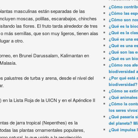
¿Cómo contribu
s plantas masculinas están separadas de las
¿Cómo las espe
ncluyen moscas, polillas, escarabajos, chinches
¿Cómo son nom
tando las flores. El fruto tarda alrededor de tres
¿Qué es la bio
¿Qué es la clas
o más semillas, que son muy ligeros, tienen alas
¿Qué es una es
lugar a otro.
¿Qué es una es
¿Qué son las e
Borneo, en Brunei Darussalam, Kalimantan en
¿Qué es un bi
Malasia.
¿Cómo nos afec
biodiversidad 
palustres de turba y arena, desde el nivel del
¿Por qué está 
biodiversidad?
r.
¿Cómo se exti
¿Qué animales 
 en la Lista Roja de la UICN y en el Apéndice II
¿Cómo la conta
los seres vivos
¿Qué pasaría si
ntas de jarra tropical (Nepenthes) es la
del planeta? Mi
 todas las plantas ornamentales populares,
¿Qué impulsa l
no natural, lo que unido a la recolección