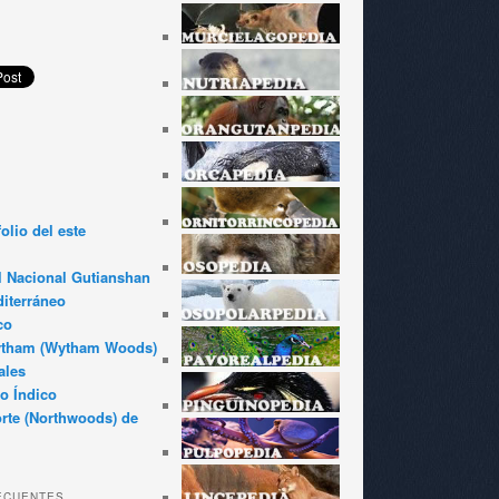
olio del este
l Nacional Gutianshan
iterráneo
co
ytham (Wytham Woods)
ales
o Índico
rte (Northwoods) de
ECUENTES