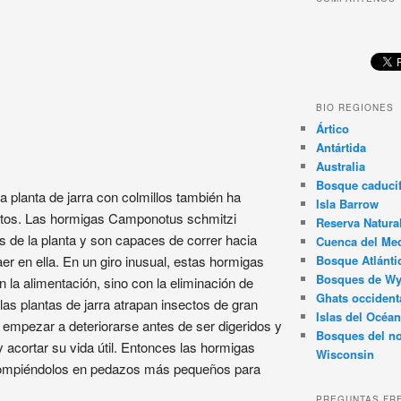
BIO REGIONES
Ártico
Antártida
Australia
Bosque caducif
 planta de jarra con colmillos también ha
Isla Barrow
ectos. Las hormigas Camponotus schmitzi
Reserva Natura
s de la planta y son capaces de correr hacia
Cuenca del Med
caer en ella. En un giro inusual, estas hormigas
Bosque Atlánti
Bosques de W
n la alimentación, sino con la eliminación de
Ghats occident
s plantas de jarra atrapan insectos de gran
Islas del Océan
empezar a deteriorarse antes de ser digeridos y
Bosques del no
y acortar su vida útil. Entonces las hormigas
Wisconsin
rompiéndolos en pedazos más pequeños para
PREGUNTAS FR