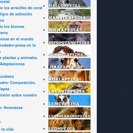
restal
 los arrecifes de coral
igro de extinción
ico
de los biomas
ierra
iomas en el mundo
redador-presa en la
a
e plantas y animales
: Adaptaciones
turaleza
estre: Composición,
Capas
visión sobre nuestro
e: Amenazas
A
 la vida