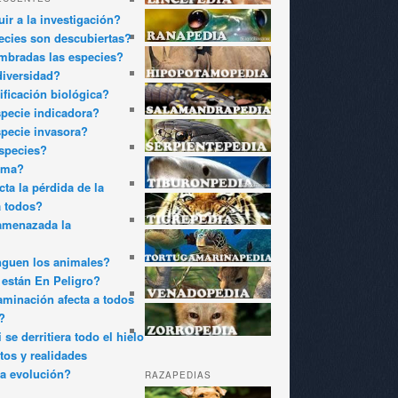
ir a la investigación?
cies son descubiertas?
bradas las especies?
diversidad?
ificación biológica?
pecie indicadora?
pecie invasora?
species?
oma?
ta la pérdida de la
a todos?
amenazada la
nguen los animales?
están En Peligro?
minación afecta a todos
?
 se derritiera todo el hielo
tos y realidades
a evolución?
RAZAPEDIAS