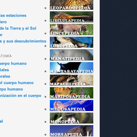
las estaciones
dero
e la Tierra y el Sol
ar
s y sus descubrimientos
ATOMÍA
cuerpo humano
iales
rales
el cuerpo humano
erpo humano
anización en el cuerpo
al