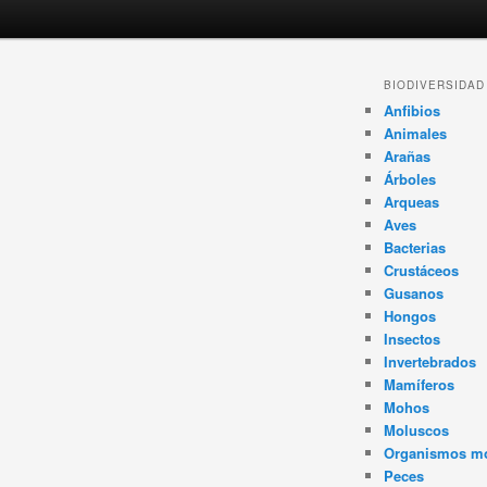
Navegador
BIODIVERSIDAD
de
Anfibios
artículos
Animales
Arañas
Árboles
Arqueas
Aves
Bacterias
Crustáceos
Gusanos
Hongos
Insectos
Invertebrados
Mamíferos
Mohos
Moluscos
Organismos m
Peces