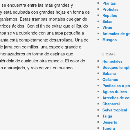
Plantas
ia se encuentra entre las más grandes y
Protistas
y está equipada con grandes hojas en forma de
Reptiles
organismos. Estas trampas mortales cuelgan de
Setas
tricos ácidos. Con el fin de evitar que el líquido
Virus
trampa se va cubriendo con una tapa pequeña a
Animales de gr
planta está completamente desarrollada. Una de
Musgos
e jarra con colmillos, una especie grande e
 amenazadores en forma de espinas que
BIOMAS
iéndola de cualquier otra especie. El color de
Humedales
Bosques templa
 o anaranjado, y rojo de vez en cuando.
Sabana
Océanos
Pastizales o pr
Aguas dulces
Arrecifes de co
Chaparral
Selva tropical
Taiga
Desierto
Tundra