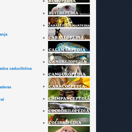
anja
dos caducifolios
aderas
ral