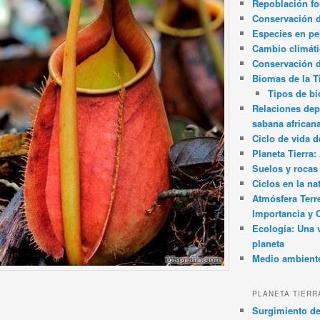
Repoblación fo
Conservación de
Especies en pel
Cambio climát
Conservación 
Biomas de la T
Tipos de b
Relaciones dep
sabana african
Ciclo de vida d
Planeta Tierra
Suelos y rocas
Ciclos en la na
Atmósfera Terr
Importancia y 
Ecología: Una 
planeta
Medio ambient
PLANETA TIERR
Surgimiento de