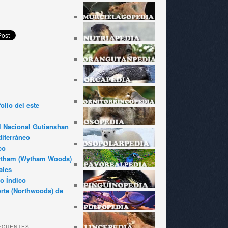
olio del este
l Nacional Gutianshan
iterráneo
co
ytham (Wytham Woods)
ales
o Índico
rte (Northwoods) de
ECUENTES