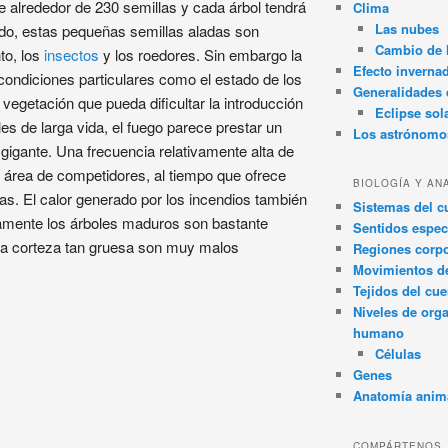
 alrededor de 230 semillas y cada árbol tendrá
Clima
Las nubes
o, estas pequeñas semillas aladas son
Cambio de 
to, los
insectos
y los roedores. Sin embargo la
Efecto inverna
ondiciones particulares como el estado de los
Generalidades d
 vegetación que pueda dificultar la introducción
Eclipse sol
les de larga vida, el fuego parece prestar un
Los astrónomo
gigante. Una frecuencia relativamente alta de
l área de competidores, al tiempo que ofrece
BIOLOGÍA Y AN
las. El calor generado por los incendios también
Sistemas del 
damente los árboles maduros son bastante
Sentidos espec
 una corteza tan gruesa son muy malos
Regiones corpo
Movimientos d
Tejidos del cu
Niveles de org
humano
Células
Genes
Anatomía anim
COMPÁRTENOS