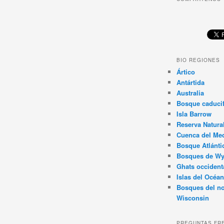
BIO REGIONES
Ártico
Antártida
Australia
Bosque caducif
Isla Barrow
Reserva Natura
Cuenca del Med
Bosque Atlánti
Bosques de W
Ghats occident
Islas del Océan
Bosques del no
Wisconsin
PREGUNTAS FR