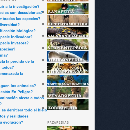
ir a la investigación?
cies son descubiertas?
bradas las especies?
diversidad?
ificación biológica?
pecie indicadora?
pecie invasora?
species?
oma?
ta la pérdida de la
a todos?
amenazada la
nguen los animales?
están En Peligro?
minación afecta a todos
?
 se derritiera todo el hielo
tos y realidades
a evolución?
RAZAPEDIAS