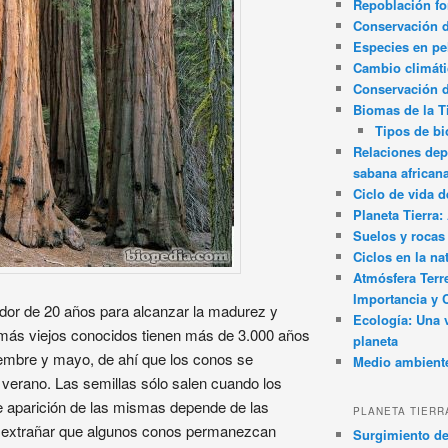
Repoblación fo
Conservación de
Especies en pel
Cambio climát
Conservación 
Biomas de la T
Tipos de b
Relaciones dep
sabana african
Ciclo de vida d
Planeta Tierra
Suelos y rocas
Ciclos en la na
Atmósfera Terr
Importancia y 
edor de 20 años para alcanzar la madurez y
Ecología: Una 
 más viejos conocidos tienen más de 3.000 años
planeta
iembre y mayo, de ahí que los conos se
Medio ambient
 verano. Las semillas sólo salen cuando los
e aparición de las mismas depende de las
PLANETA TIERR
de extrañar que algunos conos permanezcan
Surgimiento de