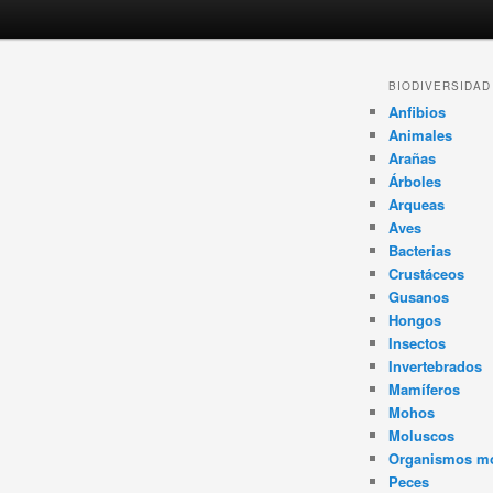
Navegador
BIODIVERSIDAD
de
Anfibios
artículos
Animales
Arañas
Árboles
Arqueas
Aves
Bacterias
Crustáceos
Gusanos
Hongos
Insectos
Invertebrados
Mamíferos
Mohos
Moluscos
Organismos m
Peces