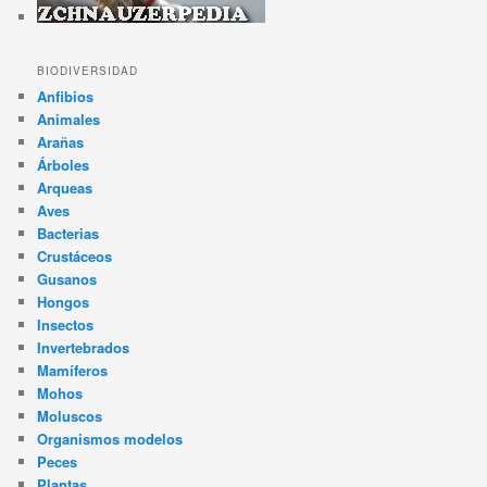
BIODIVERSIDAD
Anfibios
Animales
Arañas
Árboles
Arqueas
Aves
Bacterias
Crustáceos
Gusanos
Hongos
Insectos
Invertebrados
Mamíferos
Mohos
Moluscos
Organismos modelos
Peces
Plantas