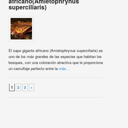
africano(Amietophrynus
superciliaris)
El sapo gigante africano (Amietophrynus superciliaris) es
uno de los más grandes de las especies que habitan los
bosques, con una coloración atractiva que le proporciona
un camuflaje perfecto entre la
más...
Navegador de artículos
1
2
3
»