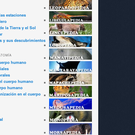
las estaciones
dero
e la Tierra y el Sol
ar
s y sus descubrimientos
ATOMÍA
cuerpo humano
iales
rales
el cuerpo humano
erpo humano
anización en el cuerpo
al