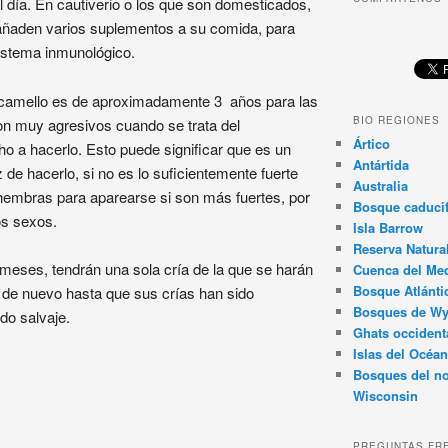
al día. En cautiverio o los que son domesticados,
añaden varios suplementos a su comida, para
sistema inmunológico.
 camello es de aproximadamente 3 años para las
BIO REGIONES
n muy agresivos cuando se trata del
Ártico
ho a hacerlo. Esto puede significar que es un
Antártida
e hacerlo, si no es lo suficientemente fuerte
Australia
hembras para aparearse si son más fuertes, por
Bosque caducif
os sexos.
Isla Barrow
Reserva Natura
meses, tendrán una sola cría de la que se harán
Cuenca del Med
Bosque Atlánti
 de nuevo hasta que sus crías han sido
Bosques de W
do salvaje.
Ghats occident
Islas del Océan
Bosques del no
Wisconsin
PREGUNTAS FR