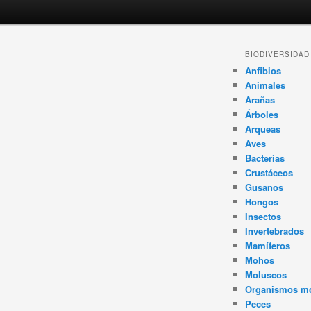
Navegador
BIODIVERSIDAD
de
Anfibios
artículos
Animales
Arañas
Árboles
Arqueas
Aves
Bacterias
Crustáceos
Gusanos
Hongos
Insectos
Invertebrados
Mamíferos
Mohos
Moluscos
Organismos m
Peces