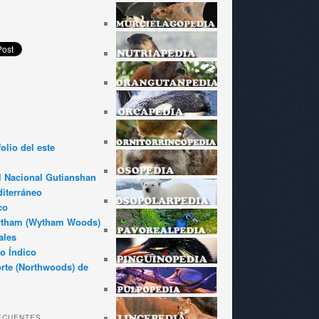
olio del este
l Nacional Gutianshan
iterráneo
co
ytham (Wytham Woods)
ales
o Índico
rte (Northwoods) de
ECUENTES