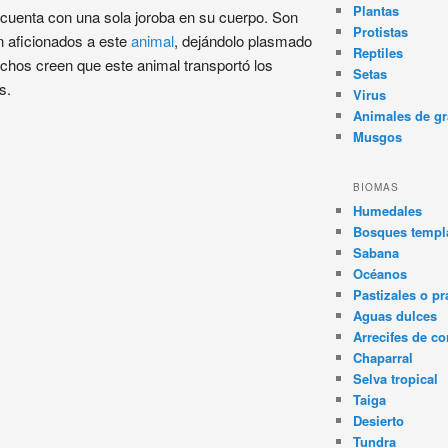
Plantas
cuenta con una sola joroba en su cuerpo. Son
Protistas
n aficionados a este
animal
, dejándolo plasmado
Reptiles
uchos creen que este animal transportó los
Setas
s.
Virus
Animales de gr
Musgos
BIOMAS
Humedales
Bosques templa
Sabana
Océanos
Pastizales o pr
Aguas dulces
Arrecifes de co
Chaparral
Selva tropical
Taiga
Desierto
Tundra