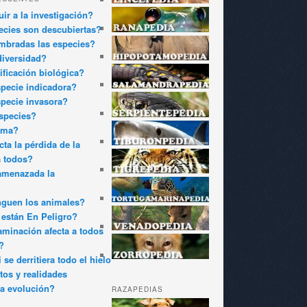
ir a la investigación?
cies son descubiertas?
bradas las especies?
diversidad?
ificación biológica?
pecie indicadora?
pecie invasora?
species?
oma?
ta la pérdida de la
a todos?
amenazada la
nguen los animales?
están En Peligro?
minación afecta a todos
?
 se derritiera todo el hielo
tos y realidades
a evolución?
RAZAPEDIAS