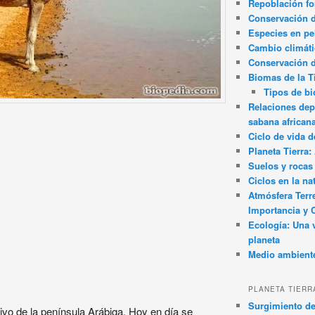
Repoblación fo
Conservación de
Especies en pel
Cambio climát
Conservación 
Biomas de la T
Tipos de b
Relaciones dep
sabana african
Ciclo de vida d
Planeta Tierra
Suelos y rocas
Ciclos en la na
Atmósfera Terr
Importancia y 
Ecología: Una 
planeta
Medio ambient
PLANETA TIERR
Surgimiento de
ivo de la península Arábiga. Hoy en día se