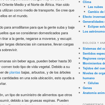
Clima
l Oriente Medio y el Norte de África. Han sido
Las nubes
 utilizan como medio de transporte. Se cree que
Cambio de 
ellos en el mundo.
Efecto inverna
Generalidades d
Eclipse sol
do para arrodillarse para que la gente suba y baje
Los astrónomo
 aquellos que se consideran domesticados para
 tirar a la gente, negarse a moverse, y escupir.
BIOLOGÍA Y AN
ar largas distancias sin cansarse, llevan cargas
Sistemas del 
sobrevivir.
Sentidos espec
Regiones corpo
emanas sin beber agua, pueden beber hasta 30
Movimientos d
y comen todo tipo de vida vegetal. Debido a su
Tejidos del cu
mer de
plantas
bajas, arbustos, y de los árboles
Niveles de org
 cantidades en una sola ubicación, esto ayuda a
humano
Células
oñar.
Genes
Anatomía anim
n, un tipo de suministro de alimentos que otros
sumir, debido a las gruesas espinas. Pueden
COMPÁRTENOS