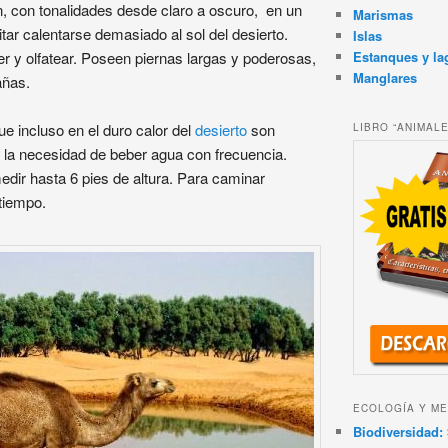
n, con tonalidades desde claro a oscuro, en un
Marismas
tar calentarse demasiado al sol del desierto.
Islas
Estanques y la
er y olfatear. Poseen piernas largas y poderosas,
Manglares
añas.
e incluso en el duro calor del
desierto
son
LIBRO “ANIMAL
r la necesidad de beber agua con frecuencia.
edir hasta 6 pies de altura. Para caminar
tiempo.
ECOLOGÍA Y ME
Biodiversidad: 