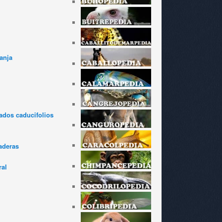
anja
dos caducifolios
aderas
ral