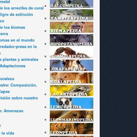
restal
 los arrecifes de coral
igro de extinción
ico
de los biomas
ierra
iomas en el mundo
redador-presa en la
a
e plantas y animales
: Adaptaciones
turaleza
estre: Composición,
Capas
visión sobre nuestro
e: Amenazas
A
 la vida