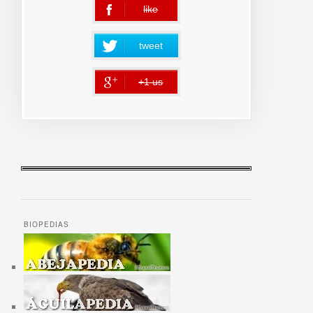
like
error
tweet
+1 us
error
BIOPEDIAS