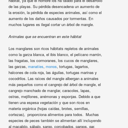
hábitat, ya que el hombre los ha talado para el desarrollo
de las playas. Su pérdida desencadena un aumento de
la erosión, la pérdida de especies animales, así como el
aumento de los daños causados por tormentas. En
muchos lugares es ilegal cortar un árbol de mangle.
Animales que se encuentran en este hábitat
Los manglares son ricos hábitats repletos de animales
como la garza blanca, el ibis blanco, el pelícano marrón,
las fragatas, los cormoranes, los cucos de manglares,
las garzas,
manatíes
,
monos
, tortugas, lagartos,
halcones de cola roja, las águilas, tortugas marinas y
cocodrilos. Las raíces del mangle albergan a animales
más pequeños como el cangrejo del árbol de mangle, el
cangrejo manchado de manglar, caracoles, lapas,
ostras, mejillones, anémonas y esponjas. Debido a que
tienen una espesa vegetación y que son ricos en
materia orgánica (hojas caídas, brotes, semillas,
cortezas), proporciona alimentos para todos. Muchas
especies de peces también se alimentan allí incluyendo
al macabijo, sábalo, sargo, corcobados, pargos, gar,