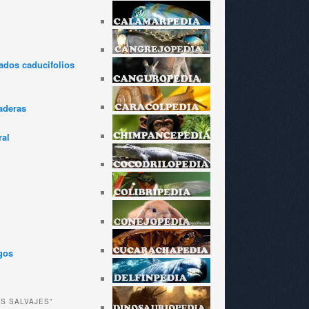
dos caducifolios
aderas
ral
gos
ES SALVAJES”