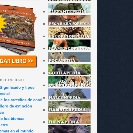
DIO AMBIENTE
Significado y tipos
restal
 los arrecifes de coral
igro de extinción
ico
de los biomas
ierra
iomas en el mundo