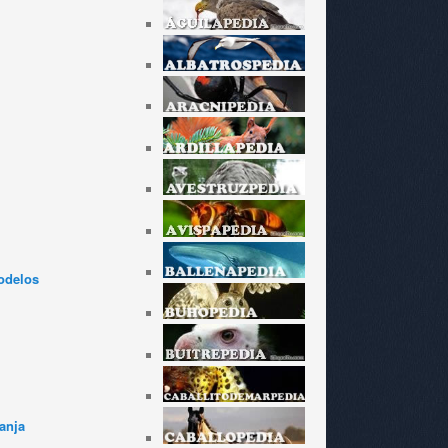
odelos
anja