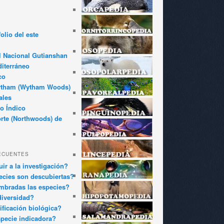
olio del este
l Nacional Gutianshan
iterráneo
co
ytham (Wytham Woods)
ales
o Índico
rte (Northwoods) de
ECUENTES
ir a la investigación?
cies son descubiertas?
bradas las especies?
diversidad?
ificación biológica?
pecie indicadora?