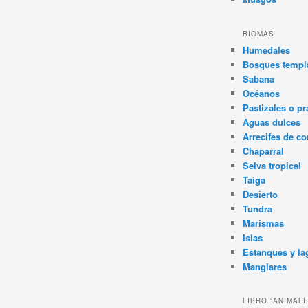
BIOMAS
Humedales
Bosques templa
Sabana
Océanos
Pastizales o pr
Aguas dulces
Arrecifes de co
Chaparral
Selva tropical
Taiga
Desierto
Tundra
Marismas
Islas
Estanques y la
Manglares
LIBRO “ANIMAL