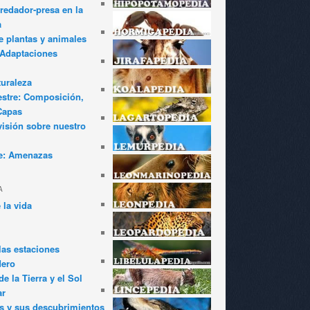
redador-presa en la
a
e plantas y animales
: Adaptaciones
turaleza
estre: Composición,
Capas
visión sobre nuestro
e: Amenazas
A
 la vida
las estaciones
dero
e la Tierra y el Sol
ar
s y sus descubrimientos