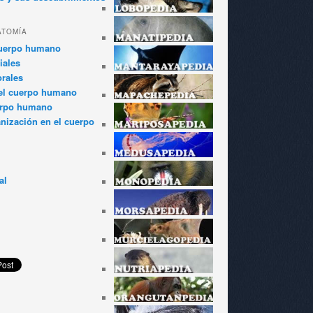
ATOMÍA
cuerpo humano
iales
rales
el cuerpo humano
erpo humano
anización en el cuerpo
al