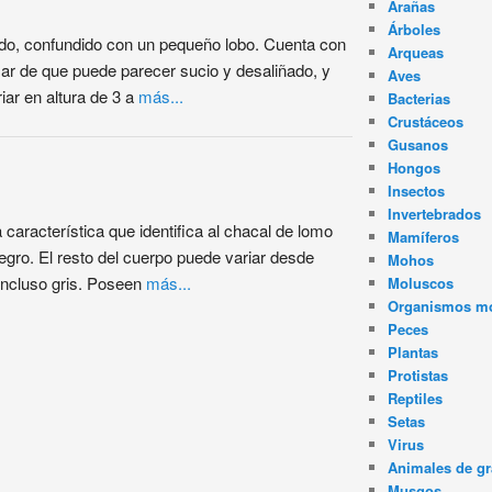
Arañas
Árboles
do, confundido con un pequeño lobo. Cuenta con
Arqueas
esar de que puede parecer sucio y desaliñado, y
Aves
iar en altura de 3 a
más...
Bacterias
Crustáceos
Gusanos
Hongos
Insectos
Invertebrados
característica que identifica al chacal de lomo
Mamíferos
egro. El resto del cuerpo puede variar desde
Mohos
 incluso gris. Poseen
más...
Moluscos
Organismos m
Peces
Plantas
Protistas
Reptiles
Setas
Virus
Animales de gr
Musgos