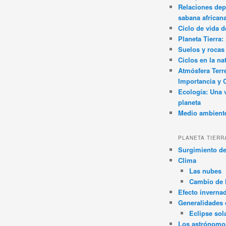
Relaciones dep
sabana african
Ciclo de vida d
Planeta Tierra
Suelos y rocas
Ciclos en la na
Atmósfera Terr
Importancia y 
Ecología: Una 
planeta
Medio ambient
PLANETA TIERR
Surgimiento de
Clima
Las nubes
Cambio de 
Efecto inverna
Generalidades d
Eclipse sol
Los astrónomo