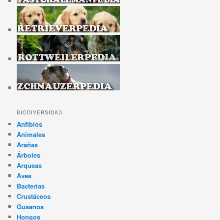
BIODIVERSIDAD
Anfibios
Animales
Arañas
Árboles
Arqueas
Aves
Bacterias
Crustáceos
Gusanos
Hongos