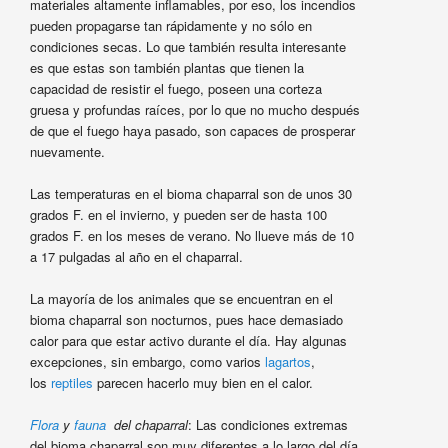
materiales altamente inflamables, por eso, los incendios
pueden propagarse tan rápidamente y no sólo en
condiciones secas. Lo que también resulta interesante
es que estas son también plantas que tienen la
capacidad de resistir el fuego, poseen una corteza
gruesa y profundas raíces, por lo que no mucho después
de que el fuego haya pasado, son capaces de prosperar
nuevamente.
Las temperaturas en el bioma chaparral son de unos 30
grados F. en el invierno, y pueden ser de hasta 100
grados F. en los meses de verano. No llueve más de 10
a 17 pulgadas al año en el chaparral.
La mayoría de los animales que se encuentran en el
bioma chaparral son nocturnos, pues hace demasiado
calor para que estar activo durante el día. Hay algunas
excepciones, sin embargo, como varios
lagartos
,
los
reptiles
parecen hacerlo muy bien en el calor.
Flora
y
fauna
del chaparral
: Las condiciones extremas
del bioma chaparral son muy diferentes a lo largo del día