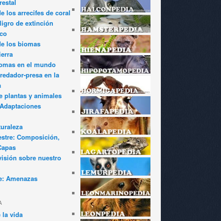
restal
 los arrecifes de coral
igro de extinción
ico
de los biomas
ierra
iomas en el mundo
redador-presa en la
a
e plantas y animales
: Adaptaciones
turaleza
estre: Composición,
Capas
visión sobre nuestro
e: Amenazas
A
 la vida