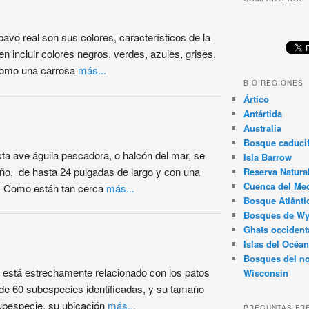
pavo real son sus colores, característicos de la
en incluir colores negros, verdes, azules, grises,
 como una carrosa
más...
BIO REGIONES
Ártico
Antártida
Australia
Bosque caducif
ta ave águila pescadora, o halcón del mar, se
Isla Barrow
año, de hasta 24 pulgadas de largo y con una
Reserva Natura
Cuenca del Med
s. Como están tan cerca
más...
Bosque Atlánti
Bosques de W
Ghats occident
Islas del Océan
Bosques del no
re está estrechamente relacionado con los patos
Wisconsin
e 60 subespecies identificadas, y su tamaño
subespecie, su ubicación
más...
PREGUNTAS FR