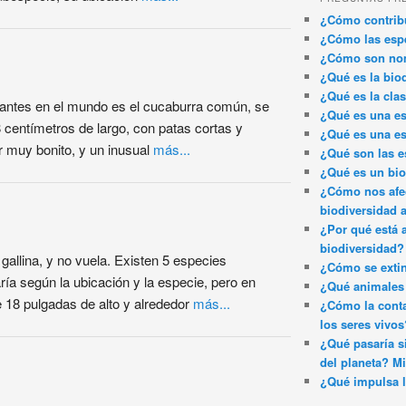
¿Cómo contribu
¿Cómo las espe
¿Cómo son nom
¿Qué es la bio
¿Qué es la clas
antes en el mundo es el cucaburra común, se
¿Qué es una es
8 centímetros de largo, con patas cortas y
¿Qué es una es
 muy bonito, y un inusual
más...
¿Qué son las e
¿Qué es un bi
¿Cómo nos afec
biodiversidad 
¿Por qué está 
biodiversidad?
gallina, y no vuela. Existen 5 especies
¿Cómo se exti
ía según la ubicación y la especie, pero en
¿Qué animales 
 18 pulgadas de alto y alrededor
más...
¿Cómo la conta
los seres vivos
¿Qué pasaría si
del planeta? Mi
¿Qué impulsa l