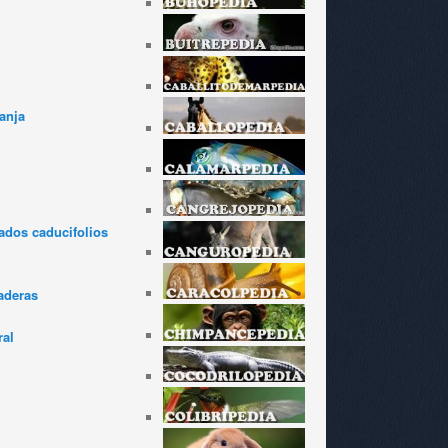
anja
dos caducifolios
aderas
ral