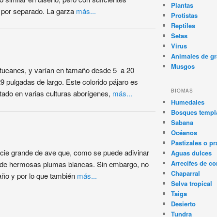
Plantas
os por separado. La garza
más...
Protistas
Reptiles
Setas
Virus
Animales de gr
Musgos
tucanes, y varían en tamaño desde 5 a 20
 pulgadas de largo. Este colorido pájaro es
BIOMAS
ado en varias culturas aborígenes,
más...
Humedales
Bosques templa
Sabana
Océanos
Pastizales o pr
cie grande de ave que, como se puede adivinar
Aguas dulces
Arrecifes de co
a de hermosas plumas blancas. Sin embargo, no
Chaparral
año y por lo que también
más...
Selva tropical
Taiga
Desierto
Tundra