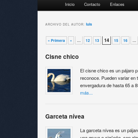
Menú principal
Inicio
Contacto
Enlaces
Ir al contenido principal
Ir al contenido secundario
luis
ARCHIVO DEL AUTOR:
Navegador de artículos
...
14
...
« Primera
«
12
13
15
16
Cisne chico
El cisne chico es un pájaro 
reconoce. Pueden variar en
envergadura de hasta 65 a 8
más...
Garceta nívea
La garceta nívea es un pája
una gruya o cigüeña, son alg