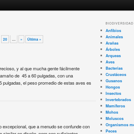
BIODIVERSIDAD
Anfibios
Animales
...
20
»
Última »
Arañas
Árboles
Arqueas
Aves
precioso, y al que mucha gente fácilmente
Bacterias
Crustáceos
 tamaño de 45 a 60 pulgadas, con una
Gusanos
5 pulgadas, el peso promedio de estas aves es
Hongos
Insectos
Invertebrados
Mamíferos
Mohos
Moluscos
Organismos m
ro excepcional, que a menudo se confunde con
Peces
o similar en diseño, pero con suficientes