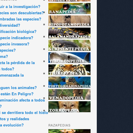
ir a la investigación?
cies son descubiertas?
bradas las especies?
diversidad?
ificación biológica?
pecie indicadora?
pecie invasora?
species?
oma?
ta la pérdida de la
a todos?
amenazada la
nguen los animales?
están En Peligro?
minación afecta a todos
?
 se derritiera todo el hielo
tos y realidades
a evolución?
RAZAPEDIAS