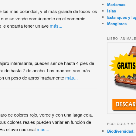
Marismas
Islas
 los más coloridos, y el más grande de todos los
Estanques y la
o que se vende comúnmente en el comercio
Manglares
e le encanta tener un ave
más...
LIBRO “ANIMAL
ájaro interesante, pueden ser de hasta 4 pies de
ura de hasta 7 de ancho. Los machos son más
con un peso de aproximadamente
más...
aro de colores rojo, verde y con una larga cola.
us colores reales pueden variar en función de
ECOLOGÍA Y ME
 Es el ave nacional
más...
Biodiversidad: 