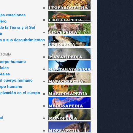
las estaciones
dero
e la Tierra y el Sol
ar
s y sus descubrimientos
ATOMÍA
cuerpo humano
iales
rales
el cuerpo humano
erpo humano
anización en el cuerpo
al