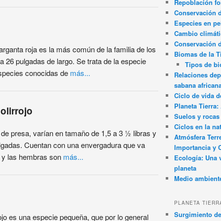
Repoblación fo
Conservación de
Especies en pel
Cambio climát
Conservación 
arganta roja es la más común de la familia de los
Biomas de la T
 26 pulgadas de largo. Se trata de la especie
Tipos de b
species conocidas de
más...
Relaciones dep
sabana african
Ciclo de vida d
Planeta Tierra
olirrojo
Suelos y rocas
Ciclos en la na
e de presa, varían en tamaño de 1,5 a 3 ½ libras y
Atmósfera Terr
ulgadas. Cuentan con una envergadura que va
Importancia y 
, y las hembras son
más...
Ecología: Una 
planeta
Medio ambient
PLANETA TIERR
Surgimiento de
rojo es una especie pequeña, que por lo general