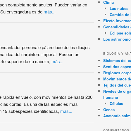
Clima
son completamente adultos. Pueden variar en
Las nubes
s. Su envergadura es de
más...
Cambio de 
Efecto inverna
Generalidades d
Eclipse sol
Los astrónomo
 encantador personaje pájaro loco de los dibujos
a idea del carpintero imperial. Poseen un
BIOLOGÍA Y AN
Sistemas del 
parte superior de su cabeza,
más...
Sentidos espec
Regiones corpo
Movimientos d
Tejidos del cu
Niveles de org
ve rápida en vuelo, con movimientos de hasta 200
humano
Células
ncias cortas. Es una de las especies más
Genes
n 19 subespecies identificadas,
más...
Anatomía anim
COMPÁRTENOS