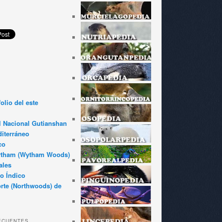
olio del este
l Nacional Gutianshan
iterráneo
co
ytham (Wytham Woods)
ales
o Índico
rte (Northwoods) de
ECUENTES