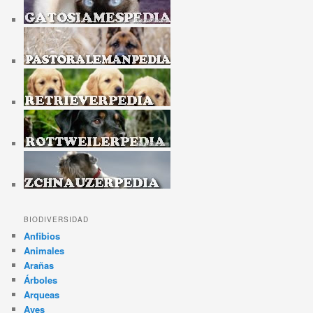
BIODIVERSIDAD
Anfibios
Animales
Arañas
Árboles
Arqueas
Aves