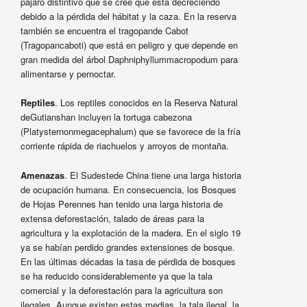
pájaro distintivo que se cree que está decreciendo
debido a la pérdida del hábitat y la caza. En la reserva
también se encuentra el tragopande Cabot
(Tragopancaboti) que está en peligro y que depende en
gran medida del árbol Daphniphyllummacropodum para
alimentarse y pernoctar.
Reptiles
. Los reptiles conocidos en la Reserva Natural
deGutianshan incluyen la tortuga cabezona
(Platysternonmegacephalum) que se favorece de la fría
corriente rápida de riachuelos y arroyos de montaña.
Amenazas
. El Sudestede China tiene una larga historia
de ocupación humana. En consecuencia, los Bosques
de Hojas Perennes han tenido una larga historia de
extensa deforestación, talado de áreas para la
agricultura y la explotación de la madera. En el siglo 19
ya se habían perdido grandes extensiones de bosque.
En las últimas décadas la tasa de pérdida de bosques
se ha reducido considerablemente ya que la tala
comercial y la deforestación para la agricultura son
ilegales. Aunque existen estas medias, la tala ilegal, la