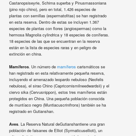
Castanopsiseyrie, Schima superba y Pinusmassoniana
(pino rojo chino), pero en total, 1.426 especies de
plantas con semillas (espermatofitas) se han registrado
en esta reserva. Dentro de estas se incluyen 1.367
especies de plantas con flores (angiospermas) como la
hermosa Magnolia cylindrica y 18 especies de coníferas.
18 especies de las que se encuentran en la reserva
están en la lista de especies raras y en peligro de
extinción en china.
Mamíferos
. Un número de
mamíferos
carismáticos se
han registrado en esta relativamente pequeña reserva,
incluyendo el amenazado leopardo nebuloso (Neofelis
nebulosa), el sirao Chino (Capricornismilneedwardsii) y el
ciervo sika (Cervusnippon), estos tres mamíferos están
protegidos en China. Una pequeña población conocida
de muntíaco negro (Muntiacuscrinifrons) también se ha
registrado en Gutianshan.
Aves
. La Reserva Natural deGutianshantiene una gran
población de faisanes de Elliot (Syrmaticusellioti), un