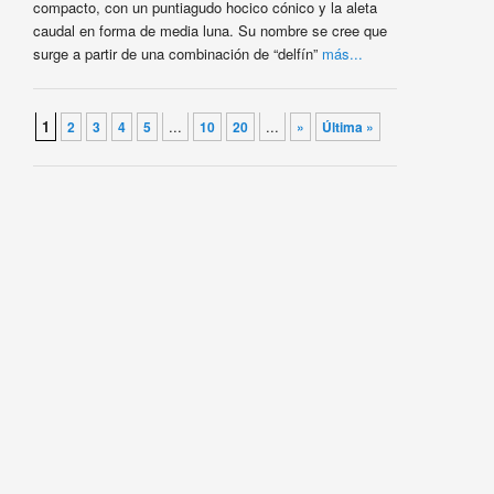
compacto, con un puntiagudo hocico cónico y la aleta
caudal en forma de media luna. Su nombre se cree que
surge a partir de una combinación de “delfín”
más...
Navegador de artículos
1
...
...
2
3
4
5
10
20
»
Última »