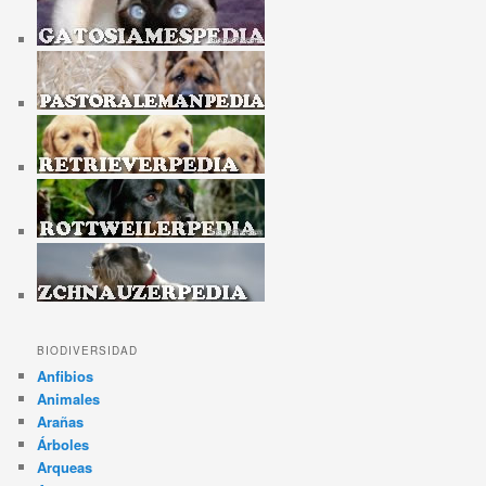
BIODIVERSIDAD
Anfibios
Animales
Arañas
Árboles
Arqueas