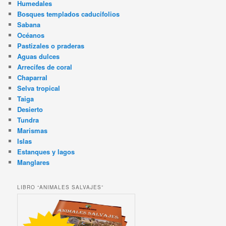
Humedales
Bosques templados caducifolios
Sabana
Océanos
Pastizales o praderas
Aguas dulces
Arrecifes de coral
Chaparral
Selva tropical
Taiga
Desierto
Tundra
Marismas
Islas
Estanques y lagos
Manglares
LIBRO “ANIMALES SALVAJES”