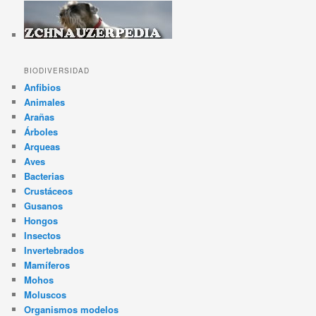
BIODIVERSIDAD
Anfibios
Animales
Arañas
Árboles
Arqueas
Aves
Bacterias
Crustáceos
Gusanos
Hongos
Insectos
Invertebrados
Mamíferos
Mohos
Moluscos
Organismos modelos