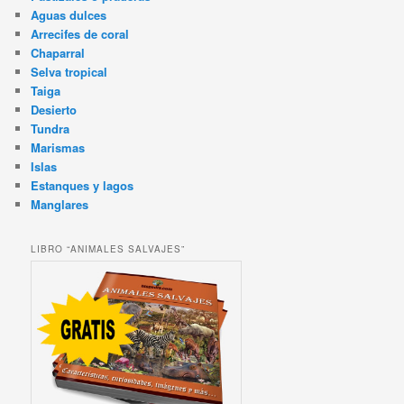
Aguas dulces
Arrecifes de coral
Chaparral
Selva tropical
Taiga
Desierto
Tundra
Marismas
Islas
Estanques y lagos
Manglares
LIBRO “ANIMALES SALVAJES”