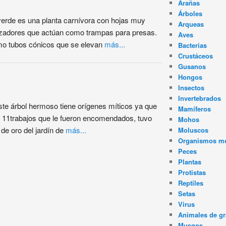
Arañas
Árboles
 verde es una planta carnívora con hojas muy
Arqueas
nzadores que actúan como trampas para presas.
Aves
mo tubos cónicos que se elevan
más...
Bacterias
Crustáceos
Gusanos
Hongos
Insectos
Invertebrados
ste árbol hermoso tiene orígenes míticos ya que
Mamíferos
s 11trabajos que le fueron encomendados, tuvo
Mohos
de oro del jardín de
más...
Moluscos
Organismos m
Peces
Plantas
Protistas
Reptiles
Setas
Virus
Animales de gr
Musgos