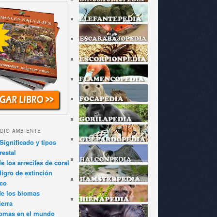
DIO AMBIENTE
Significado y tipos
restal
 los arrecifes de coral
igro de extinción
ico
de los biomas
ierra
iomas en el mundo