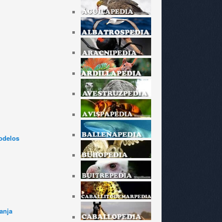
odelos
anja