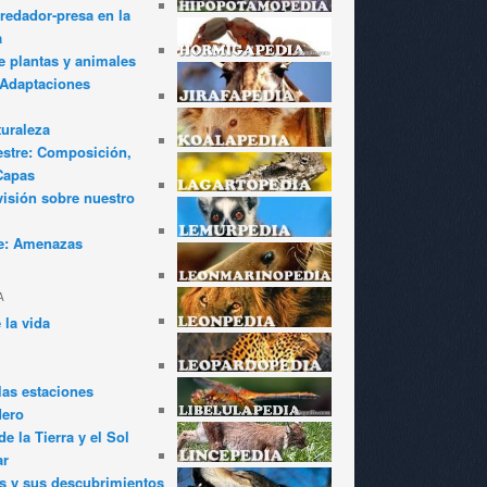
redador-presa en la
a
e plantas y animales
: Adaptaciones
turaleza
estre: Composición,
Capas
visión sobre nuestro
e: Amenazas
A
 la vida
las estaciones
dero
e la Tierra y el Sol
ar
s y sus descubrimientos