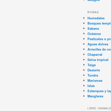
BIOMAS
Humedales
Bosques templa
Sabana
Océanos
Pastizales o pr
Aguas dulces
Arrecifes de co
Chaparral
Selva tropical
Taiga
Desierto
Tundra
Marismas
Islas
Estanques y la
Manglares
LIBRO “ANIMAL