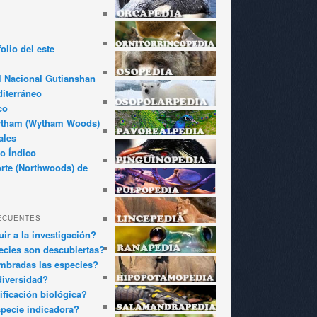
olio del este
l Nacional Gutianshan
iterráneo
co
ytham (Wytham Woods)
ales
o Índico
rte (Northwoods) de
ECUENTES
ir a la investigación?
cies son descubiertas?
bradas las especies?
diversidad?
ificación biológica?
pecie indicadora?