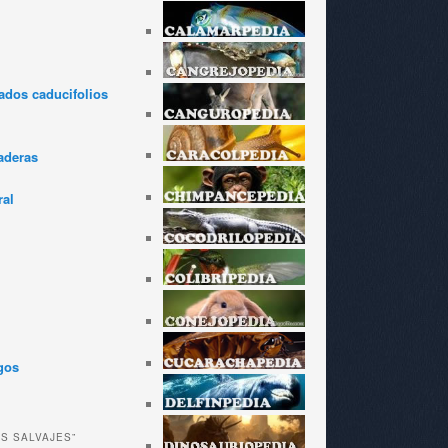
dos caducifolios
aderas
ral
gos
ES SALVAJES”