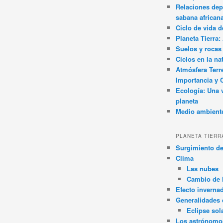
Relaciones dep
sabana african
Ciclo de vida d
Planeta Tierra
Suelos y rocas
Ciclos en la na
Atmósfera Terr
Importancia y 
Ecología: Una 
planeta
Medio ambient
PLANETA TIERR
Surgimiento de
Clima
Las nubes
Cambio de 
Efecto inverna
Generalidades d
Eclipse sol
Los astrónomo