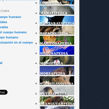
ATOMÍA
cuerpo humano
iales
rales
el cuerpo humano
erpo humano
anización en el cuerpo
al