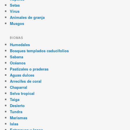
Setas
Virus
Animales de granja
Musgos
BIOMAS
Humedales
Bosques templados caducifolios
Sabana
Océanos
Pastizales o praderas
Aguas dulces
Arrecifes de coral
Chaparral
Selva tropical
Taiga
Desierto
Tundra
Marismas
Islas
Estanques y lagos