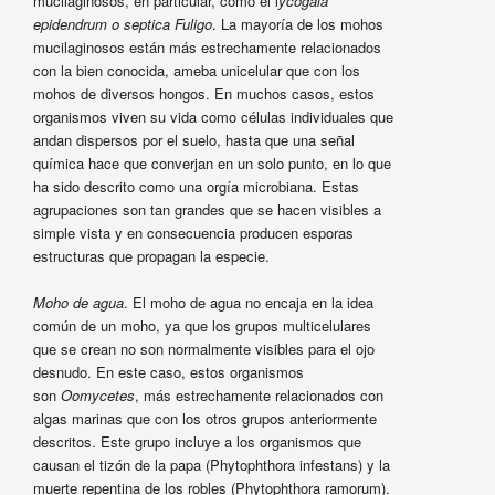
mucilaginosos, en particular, como el l
ycogala
epidendrum o septica Fuligo
. La mayoría de los mohos
mucilaginosos están más estrechamente relacionados
con la bien conocida, ameba unicelular que con los
mohos de diversos hongos. En muchos casos, estos
organismos viven su vida como células individuales que
andan dispersos por el suelo, hasta que una señal
química hace que converjan en un solo punto, en lo que
ha sido descrito como una orgía microbiana. Estas
agrupaciones son tan grandes que se hacen visibles a
simple vista y en consecuencia producen esporas
estructuras que propagan la especie.
Moho de agua
. El moho de agua no encaja en la idea
común de un moho, ya que los grupos multicelulares
que se crean no son normalmente visibles para el ojo
desnudo. En este caso, estos organismos
son
Oomycetes
, más estrechamente relacionados con
algas marinas que con los otros grupos anteriormente
descritos. Este grupo incluye a los organismos que
causan el tizón de la papa (Phytophthora infestans) y la
muerte repentina de los robles (Phytophthora ramorum).