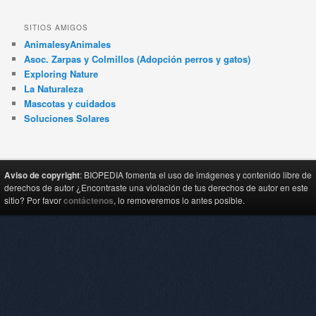
SITIOS AMIGOS
AnimalesyAnimales
Asoc. Zarpas y Colmillos (Adopción perros y gatos)
Exploring Nature
La Naturaleza
Mascotas y cuidados
Soluciones Solares
Aviso de copyright
: BIOPEDIA fomenta el uso de imágenes y contenido libre de
derechos de autor ¿Encontraste una violación de tus derechos de autor en este
sitio? Por favor
contáctenos
, lo removeremos lo antes posible.