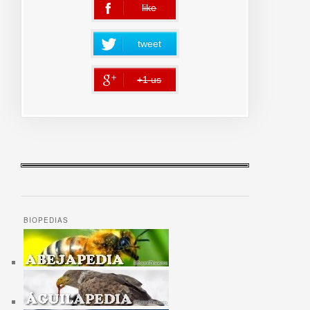
like
error
tweet
+1 us
error
BIOPEDIAS