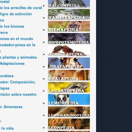
restal
 los arrecifes de coral
igro de extinción
ico
de los biomas
ierra
iomas en el mundo
redador-presa en la
a
e plantas y animales
: Adaptaciones
turaleza
estre: Composición,
Capas
visión sobre nuestro
e: Amenazas
A
 la vida