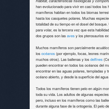
Hábitat, características fisiológicas y compor
han evolucionado para vivir en casi todos los h
mamíferos habitan en todos los biomas terrest
hasta los casquetes polares. Muchas especies
totalidad de su tiempo en el dosel del bosque
para volar, es la tercera vez que esta habilida
dos grupos son las
aves
y los pterosaurios ext
Muchos mamíferos son parcialmente acuáticos,
los
océanos
(por ejemplo, focas, leones marin
muchos otros). Las ballenas y los
delfines
(Ce
pueden encontrar en todos los océanos del mu
encontrar en las aguas polares, templadas y tr
océano abierto, y desde la superficie del agu
Todos los mamíferos tienen pelo en algún mome
toda su vida. Los adultos de algunas especies 
pero, incluso en los mamíferos como las ballen
durante alguna fase de la ontogenia. El pelo 