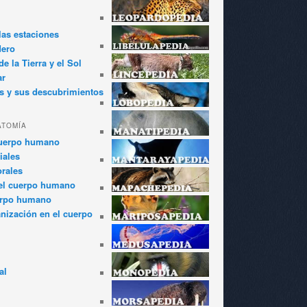
las estaciones
dero
e la Tierra y el Sol
ar
s y sus descubrimientos
ATOMÍA
cuerpo humano
iales
rales
el cuerpo humano
erpo humano
anización en el cuerpo
al