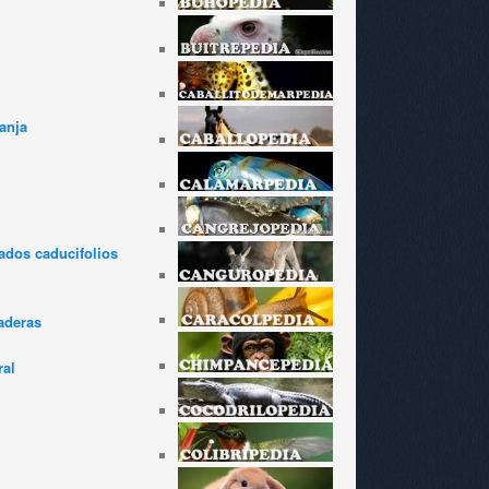
anja
dos caducifolios
aderas
ral