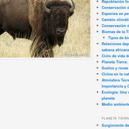
Repoblación fo
Conservación de
Especies en pel
Cambio climát
Conservación 
Biomas de la T
Tipos de b
Relaciones dep
sabana african
Ciclo de vida d
Planeta Tierra
Suelos y rocas
Ciclos en la na
Atmósfera Terr
Importancia y 
Ecología: Una 
planeta
Medio ambient
PLANETA TIERR
Surgimiento de