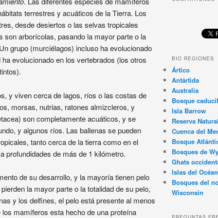
tamiento
. Las diferentes especies de mamíferos
ábitats terrestres y acuáticos de la Tierra. Los
res, desde desiertos o las selvas tropicales
 son arborícolas, pasando la mayor parte o la
. Un grupo (murciélagos) incluso ha evolucionado
d ha evolucionado en los vertebrados (los otros
BIO REGIONES
Ártico
intos).
Antártida
Australia
 y viven cerca de lagos, ríos o las costas de
Bosque caducif
os, morsas, nutrias, ratones almizcleros, y
Isla Barrow
tacea) son completamente acuáticos, y se
Reserva Natura
ndo, y algunos ríos. Las ballenas se pueden
Cuenca del Med
opicales, tanto cerca de la tierra como en el
Bosque Atlánti
Bosques de W
a a profundidades de más de 1 kilómetro.
Ghats occident
Islas del Océan
nto de su desarrollo, y la mayoría tienen pelo
Bosques del no
pierden la mayor parte o la totalidad de su pelo,
Wisconsin
as y los delfines, el pelo está presente al menos
de los mamíferos esta hecho de una proteína
PREGUNTAS FR