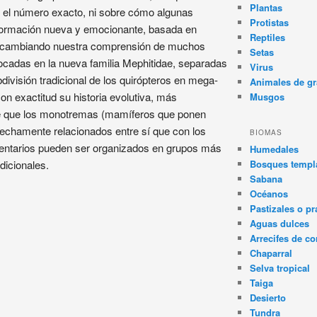
Plantas
 el número exacto, ni sobre cómo algunas
Protistas
información nueva y emocionante, basada en
Reptiles
tá cambiando nuestra comprensión de muchos
Setas
ocadas en la nueva familia Mephitidae, separadas
Virus
bdivisión tradicional de los quirópteros en mega-
Animales de gr
on exactitud su historia evolutiva, más
Musgos
ere que los monotremas (mamíferos que ponen
echamente relacionados entre sí que con los
BIOMAS
centarios pueden ser organizados en grupos más
Humedales
dicionales.
Bosques templa
Sabana
Océanos
Pastizales o pr
Aguas dulces
Arrecifes de co
Chaparral
Selva tropical
Taiga
Desierto
Tundra