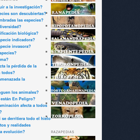
ir a la investigación?
cies son descubiertas?
bradas las especies?
diversidad?
ificación biológica?
pecie indicadora?
pecie invasora?
species?
oma?
ta la pérdida de la
a todos?
amenazada la
nguen los animales?
están En Peligro?
minación afecta a todos
?
 se derritiera todo el hielo
tos y realidades
a evolución?
RAZAPEDIAS