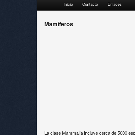
Menú principal
Inicio
Contacto
Enlaces
Ir al contenido principal
Ir al contenido secundario
Mamíferos
La clase Mammalia incluye cerca de 5000 esp