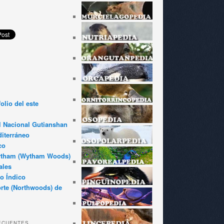
olio del este
l Nacional Gutianshan
iterráneo
co
ytham (Wytham Woods)
ales
o Índico
rte (Northwoods) de
ECUENTES