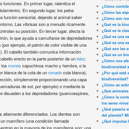
 funciones. En primer lugar, ralentiza el
¿Cómo contribu
islamiento). En segundo lugar, los pelos
¿Cómo las espe
una función sensorial, dejando al animal saber
¿Cómo son nom
entorno. Las vibrisas son a menudo ricamente
¿Qué es la bio
¿Qué es la clas
trolan su posición. En tercer lugar, afecta la
¿Qué es una es
patrón, lo que ayuda a camuflarse de depredadores
¿Qué es una es
or ejemplo, el patrón de color visible de una
¿Qué son las e
). El cabello también comunica información
¿Qué es un bi
abello erecto en la parte posterior de un
lobo
;
¿Cómo nos afec
e los
monos
capuchinos macho y hembra, o la
biodiversidad 
ior blanca de la cola de un
venado
cola blanca).
¿Por qué está 
biodiversidad?
rotección, simplemente proporcionando una capa
¿Cómo se exti
quemaduras de sol, por ejemplo) o mediante la
¿Qué animales 
ue disuaden a los depredadores (puercoespines,
¿Cómo la conta
los seres vivos
¿Qué pasaría si
s altamente diferenciados. Los dientes son
del planeta? Mi
 un mamífero (una condición llamada
¿Qué impulsa l
cuentran en la mayoría de los mamíferos son: una