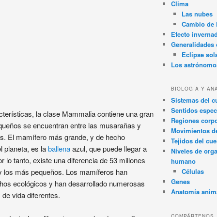
Clima
Las nubes
Cambio de 
Efecto inverna
Generalidades d
Eclipse sol
Los astrónomo
BIOLOGÍA Y AN
Sistemas del 
Sentidos espec
terísticas, la clase Mammalia contiene una gran
Regiones corpo
queños se encuentran entre las musarañas y
Movimientos d
os. El mamífero más grande, y de hecho
Tejidos del cu
 planeta, es la
ballena
azul, que puede llegar a
Niveles de org
 lo tanto, existe una diferencia de 53 millones
humano
y los más pequeños. Los mamíferos han
Células
Genes
chos ecológicos y han desarrollado numerosas
Anatomía anim
 de vida diferentes.
COMPÁRTENOS