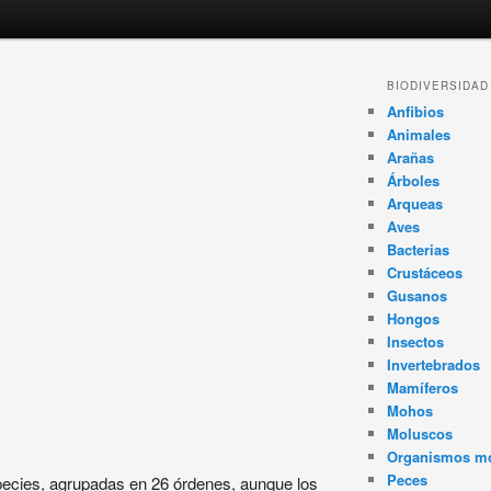
BIODIVERSIDAD
Anfibios
Animales
Arañas
Árboles
Arqueas
Aves
Bacterias
Crustáceos
Gusanos
Hongos
Insectos
Invertebrados
Mamíferos
Mohos
Moluscos
Organismos m
Peces
ecies, agrupadas en 26 órdenes, aunque los