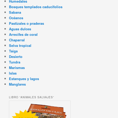
Humedales
Bosques templados caducifolios
Sabana
Océanos
Pastizales o praderas
Aguas dulces
Arrecifes de coral
Chaparral
Selva tropical
Taiga
Desierto
Tundra
Marismas
Islas
Estanques y lagos
Manglares
LIBRO “ANIMALES SALVAJES”