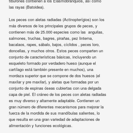
tiburones contienen a los Elasmobranquios, así como
las rayas (Batoidea).
Los peces con aletas radiadas (Actinopterígios) son los
más diversos de los principales grupos de peces, y
contienen más de 25.000 especies como las anguilas,
salmones, truchas, bagres, pirañas, pez linterna,
bacalaos, rapes, sábalo, bajos, cíclidos , peces loro,
doncellas, y muchos otros. Estos peces comparten un
conjunto de características básicas, incluyendo un
esqueleto formado por verdadero hueso (aunque el
cartílago está también presente en muchos), una
mordaza superior que se compone de dos huesos (el
maxilar y pre maxilar), y aletas que formadas por un
conjunto de espinas óseas cubiertas con una delgada
capa de piel. El cráneo de los peces con aletas radiadas
es muy diverso y altamente adaptable. Contienen un
gran número de diferentes mecanismos para mejorar la
fuerza de la mordida de sus mandíbulas salientes, lo
que resulta en una gran variedad de adaptaciones de
alimentación y funciones ecológicas.