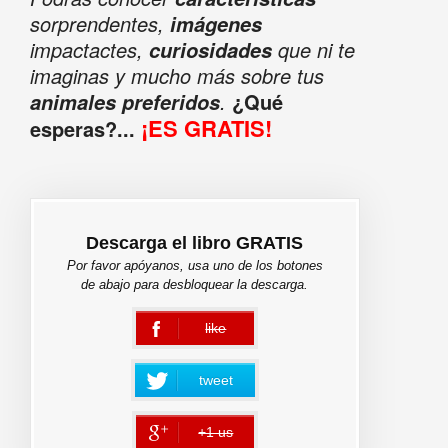
sorprendentes,
imágenes
impactactes,
que ni te
curiosidades
imaginas y mucho más sobre tus
.
¿Qué
animales preferidos
¡ES GRATIS!
esperas?...
Descarga el libro GRATIS
Por favor apóyanos, usa uno de los botones
de abajo para desbloquear la descarga.
like
error
tweet
+1 us
error