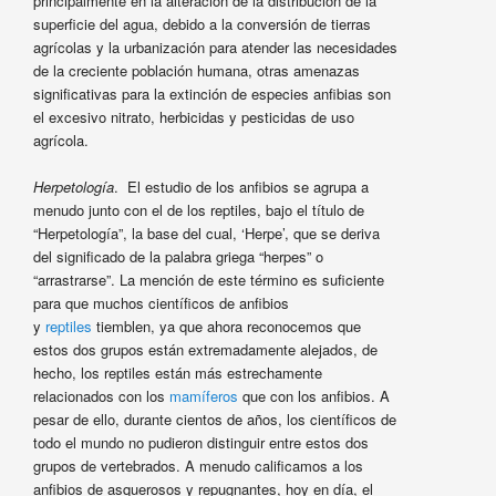
principalmente en la alteración de la distribución de la
superficie del agua, debido a la conversión de tierras
agrícolas y la urbanización para atender las necesidades
de la creciente población humana, otras amenazas
significativas para la extinción de especies anfibias son
el excesivo nitrato, herbicidas y pesticidas de uso
agrícola.
Herpetología
. El estudio de los anfibios se agrupa a
menudo junto con el de los reptiles, bajo el título de
“Herpetología”, la base del cual, ‘Herpe’, que se deriva
del significado de la palabra griega “herpes” o
“arrastrarse”. La mención de este término es suficiente
para que muchos científicos de anfibios
y
reptiles
tiemblen, ya que ahora reconocemos que
estos dos grupos están extremadamente alejados, de
hecho, los reptiles están más estrechamente
relacionados con los
mamíferos
que con los anfibios. A
pesar de ello, durante cientos de años, los científicos de
todo el mundo no pudieron distinguir entre estos dos
grupos de vertebrados. A menudo calificamos a los
anfibios de asquerosos y repugnantes, hoy en día, el