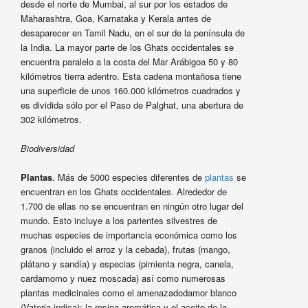
desde el norte de Mumbai, al sur por los estados de
Maharashtra, Goa, Karnataka y Kerala antes de
desaparecer en Tamil Nadu, en el sur de la península de
la India. La mayor parte de los Ghats occidentales se
encuentra paralelo a la costa del Mar Arábigoa 50 y 80
kilómetros tierra adentro. Esta cadena montañosa tiene
una superficie de unos 160.000 kilómetros cuadrados y
es dividida sólo por el Paso de Palghat, una abertura de
302 kilómetros.
Biodiversidad
Plantas
. Más de 5000 especies diferentes de
plantas
se
encuentran en los Ghats occidentales. Alrededor de
1.700 de ellas no se encuentran en ningún otro lugar del
mundo. Esto incluye a los parientes silvestres de
muchas especies de importancia económica como los
granos (incluido el arroz y la cebada), frutas (mango,
plátano y sandía) y especias (pimienta negra, canela,
cardamomo y nuez moscada) así como numerosas
plantas medicinales como el amenazadodamor blanco
(Vateria indica): la resina aromática y el aceite de la