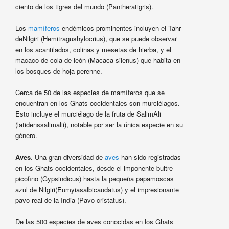
ciento de los tigres del mundo (Pantheratigris).
Los
mamíferos
endémicos prominentes incluyen el Tahr
deNilgiri (Hemitragushylocrius), que se puede observar
en los acantilados, colinas y mesetas de hierba, y el
macaco de cola de león (Macaca silenus) que habita en
los bosques de hoja perenne.
Cerca de 50 de las especies de mamíferos que se
encuentran en los Ghats occidentales son murciélagos.
Esto incluye el murciélago de la fruta de SalimAli
(latidenssalimalii), notable por ser la única especie en su
género.
Aves
. Una gran diversidad de
aves
han sido registradas
en los Ghats occidentales, desde el imponente buitre
picofino (Gypsindicus) hasta la pequeña papamoscas
azul de Nilgiri(Eumyiasalbicaudatus) y el impresionante
pavo real de la India (Pavo cristatus).
De las 500 especies de aves conocidas en los Ghats