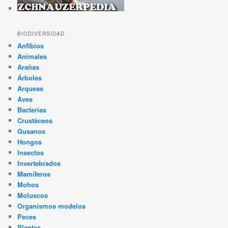
BIODIVERSIDAD
Anfibios
Animales
Arañas
Árboles
Arqueas
Aves
Bacterias
Crustáceos
Gusanos
Hongos
Insectos
Invertebrados
Mamíferos
Mohos
Moluscos
Organismos modelos
Peces
Plantas