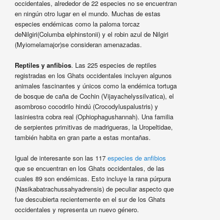
occidentales, alrededor de 22 especies no se encuentran
en ningún otro lugar en el mundo. Muchas de estas
especies endémicas como la paloma torcaz
deNilgiri(Columba elphinstonii) y el robin azul de Nilgiri
(Myiomelamajor)se consideran amenazadas.
Reptiles y anfibios
. Las 225 especies de reptiles
registradas en los Ghats occidentales incluyen algunos
animales fascinantes y únicos como la endémica tortuga
de bosque de caña de Cochin (Vijayachelyssilvatica), el
asombroso cocodrilo hindú (Crocodyluspalustris) y
lasiniestra cobra real (Ophiophagushannah). Una familia
de serpientes primitivas de madrigueras, la Uropeltidae,
también habita en gran parte a estas montañas.
Igual de interesante son las 117
especies de anfibios
que se encuentran en los Ghats occidentales, de las
cuales 89 son endémicas. Esto incluye la rana púrpura
(Nasikabatrachussahyadrensis) de peculiar aspecto que
fue descubierta recientemente en el sur de los Ghats
occidentales y representa un nuevo género.