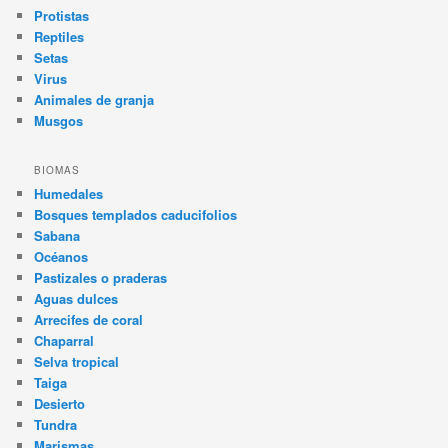
Protistas
Reptiles
Setas
Virus
Animales de granja
Musgos
BIOMAS
Humedales
Bosques templados caducifolios
Sabana
Océanos
Pastizales o praderas
Aguas dulces
Arrecifes de coral
Chaparral
Selva tropical
Taiga
Desierto
Tundra
Marismas