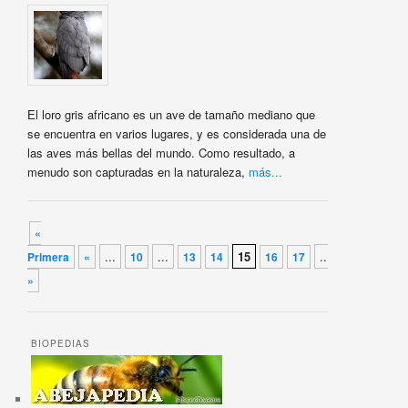
El loro gris africano es un ave de tamaño mediano que
se encuentra en varios lugares, y es considerada una de
las aves más bellas del mundo. Como resultado, a
menudo son capturadas en la naturaleza,
más...
Navegador de artículos
«
...
...
15
...
...
Primera
«
10
13
14
16
17
20
»
»
BIOPEDIAS