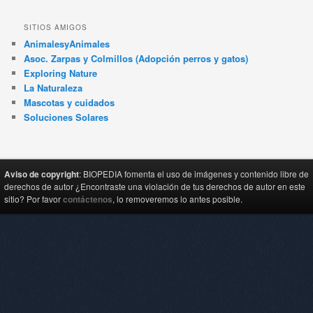
SITIOS AMIGOS
AnimalesyAnimales
Asoc. Zarpas y Colmillos (Adopción perros y gatos)
Exploring Nature
La Naturaleza
Mascotas y cuidados
Soluciones Solares
Aviso de copyright
: BIOPEDIA fomenta el uso de imágenes y contenido libre de
derechos de autor ¿Encontraste una violación de tus derechos de autor en este
sitio? Por favor
contáctenos
, lo removeremos lo antes posible.