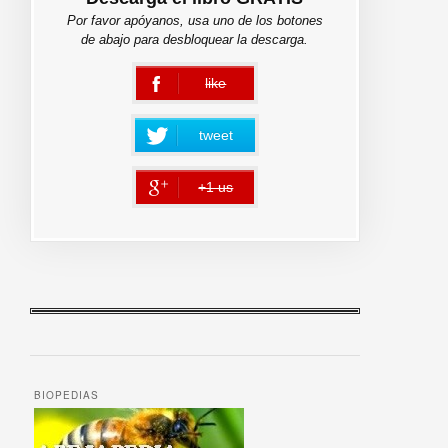
Por favor apóyanos, usa uno de los botones
de abajo para desbloquear la descarga.
like
error
tweet
+1 us
error
BIOPEDIAS