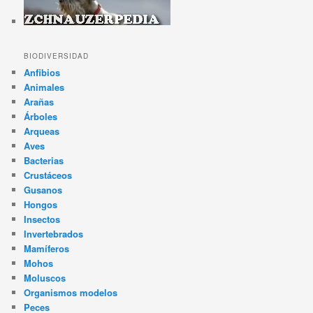
BIODIVERSIDAD
Anfibios
Animales
Arañas
Árboles
Arqueas
Aves
Bacterias
Crustáceos
Gusanos
Hongos
Insectos
Invertebrados
Mamíferos
Mohos
Moluscos
Organismos modelos
Peces