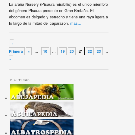
La araña Nursery (Pisaura mirabilis) es el único miembro
del género Pisaura presente en Gran Bretaña. El
abdomen es delgado y estrecho y tiene una raya ligera a
lo largo de la mitad del caparazón.
más...
Navegador de artículos
«
...
...
21
...
Primera
«
10
19
20
22
23
»
Última
»
BIOPEDIAS