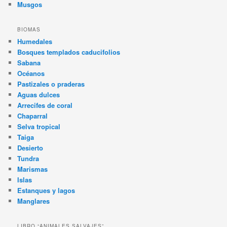
Musgos
BIOMAS
Humedales
Bosques templados caducifolios
Sabana
Océanos
Pastizales o praderas
Aguas dulces
Arrecifes de coral
Chaparral
Selva tropical
Taiga
Desierto
Tundra
Marismas
Islas
Estanques y lagos
Manglares
LIBRO “ANIMALES SALVAJES”