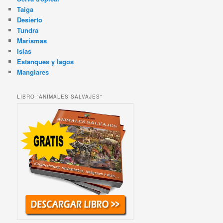
Taiga
Desierto
Tundra
Marismas
Islas
Estanques y lagos
Manglares
LIBRO “ANIMALES SALVAJES”