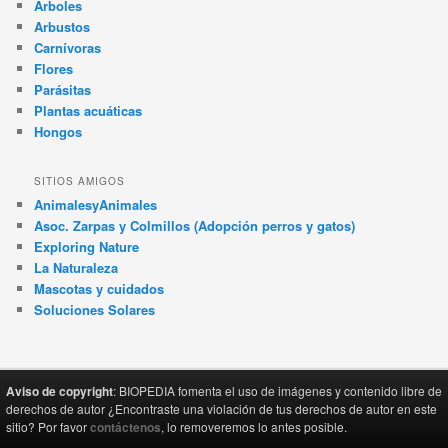
Árboles
Arbustos
Carnívoras
Flores
Parásitas
Plantas acuáticas
Hongos
SITIOS AMIGOS
AnimalesyAnimales
Asoc. Zarpas y Colmillos (Adopción perros y gatos)
Exploring Nature
La Naturaleza
Mascotas y cuidados
Soluciones Solares
Aviso de copyright
: BIOPEDIA fomenta el uso de imágenes y contenido libre de
derechos de autor ¿Encontraste una violación de tus derechos de autor en este
sitio? Por favor
contáctenos
, lo removeremos lo antes posible.