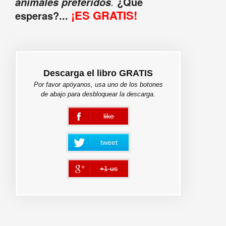
.
¿Qué
animales preferidos
¡ES GRATIS!
esperas?...
Descarga el libro GRATIS
Por favor apóyanos, usa uno de los botones
de abajo para desbloquear la descarga.
like
error
tweet
+1 us
error