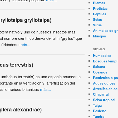
Plantas
Protistas
Reptiles
ryllotalpa gryllotalpa)
Setas
Virus
Animales de gr
ptera nativo y uno de nuestros insectos más
Musgos
l nombre científico deriva del latín “gryllus” que
 refiriéndose
más...
BIOMAS
Humedales
Bosques templa
us terrestris)
Sabana
Océanos
Lumbricus terrestris) es una especie abundante
Pastizales o pr
ante en la ventilación y la fertilización del
Aguas dulces
Arrecifes de co
as lombrices británicas
más...
Chaparral
Selva tropical
Taiga
ptera alexandrae)
Desierto
Tundra