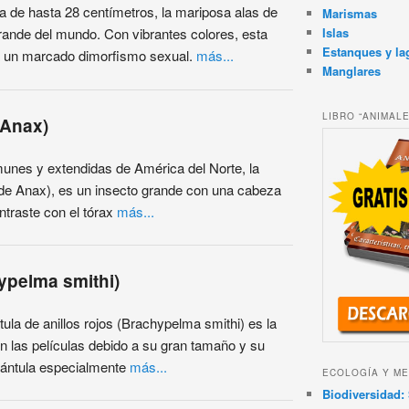
de hasta 28 centímetros, la mariposa alas de
Marismas
Islas
rande del mundo. Con vibrantes colores, esta
Estanques y la
 un marcado dimorfismo sexual.
más...
Manglares
LIBRO “ANIMAL
 Anax)
munes y extendidas de América del Norte, la
 de Anax), es un insecto grande con una cabeza
ontraste con el tórax
más...
hypelma smithi)
ula de anillos rojos (Brachypelma smithi) es la
n las películas debido a su gran tamaño y su
rántula especialmente
más...
ECOLOGÍA Y ME
Biodiversidad: 