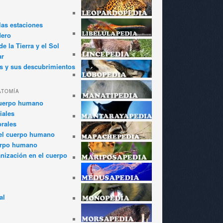
las estaciones
dero
e la Tierra y el Sol
ar
s y sus descubrimientos
ATOMÍA
cuerpo humano
iales
rales
el cuerpo humano
erpo humano
anización en el cuerpo
al