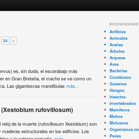
BIODIVERSIDAD
Anfibios
Animales
24
»
Arañas
Árboles
Arqueas
Aves
ervus) es, sin duda, el escarabajo más
Bacterias
Crustáceos
ver en Gran Bretaña, el macho se ve como un
Gusanos
rica. Las gigantescas mandíbulas
más...
Hongos
Insectos
Invertebrados
e (Xestobium rufovillosum)
Mamíferos
Mohos
Moluscos
l reloj de la muerte (rufovillosum Xestobium) son
Organismos m
 maderas estructurales en los edificios. Los
Peces
índrico y la cabeza pequeña.
más...