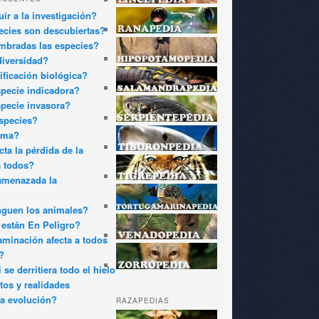
ir a la investigación?
cies son descubiertas?
bradas las especies?
diversidad?
ificación biológica?
pecie indicadora?
pecie invasora?
species?
oma?
ta la pérdida de la
a todos?
amenazada la
nguen los animales?
están En Peligro?
minación afecta a todos
?
 se derritiera todo el hielo
tos y realidades
a evolución?
RAZAPEDIAS