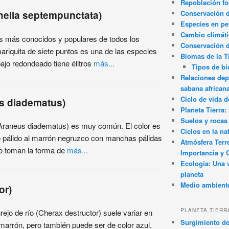
Repoblación fo
Conservación de
inella septempunctata)
Especies en pel
Cambio climát
os más conocidos y populares de todos los
Conservación 
mariquita de siete puntos es una de las especies
Biomas de la T
jo redondeado tiene élitros
más...
Tipos de b
Relaciones dep
sabana african
Ciclo de vida d
us diadematus)
Planeta Tierra
Suelos y rocas
(Araneus diadematus) es muy común. El color es
Ciclos en la na
lo pálido al marrón negruzco con manchas pálidas
Atmósfera Terr
o toman la forma de
más...
Importancia y 
Ecología: Una 
planeta
Medio ambient
or)
PLANETA TIERR
ejo de río (Cherax destructor) suele variar en
Surgimiento de
 marrón, pero también puede ser de color azul,