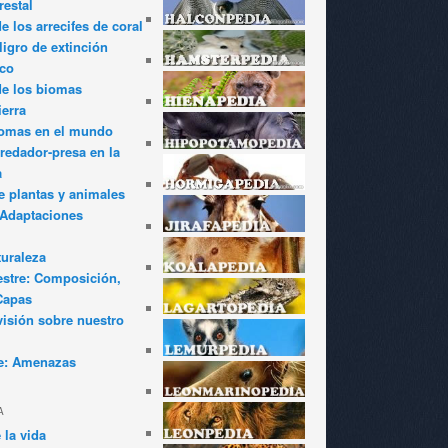
restal
 los arrecifes de coral
igro de extinción
ico
de los biomas
ierra
iomas en el mundo
redador-presa en la
a
e plantas y animales
: Adaptaciones
turaleza
estre: Composición,
Capas
visión sobre nuestro
e: Amenazas
A
 la vida