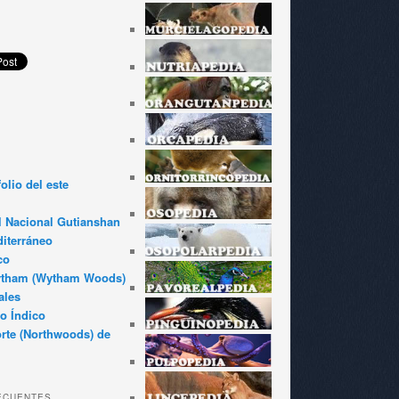
olio del este
l Nacional Gutianshan
iterráneo
co
ytham (Wytham Woods)
ales
o Índico
rte (Northwoods) de
ECUENTES