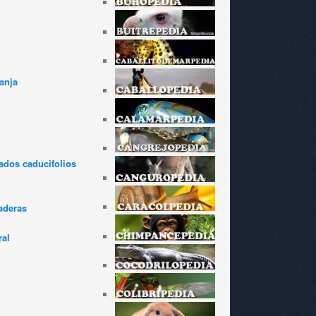
anja
dos caducifolios
aderas
ral