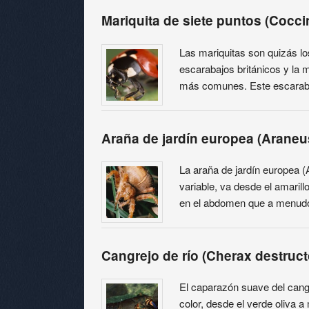
Mariquita de siete puntos (Cocc
Las mariquitas son quizás l
escarabajos británicos y la 
más comunes. Este escaraba
Araña de jardín europea (Arane
La araña de jardín europea 
variable, va desde el amaril
en el abdomen que a menud
Cangrejo de río (Cherax destruct
El caparazón suave del cangr
color, desde el verde oliva a