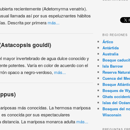
ubierta recientemente (Adetomyrma venatrix).
usual llamada así por sus espeluznantes hábitos
ías. Descrita por primera
más...
BIO REGIONES
Ártico
(Astacopsis gouldi)
Antártida
Australia
el mayor invertebrado de agua dulce conocido y
Bosque caducif
nte potentes. Varía en color de acuerdo con el
Isla Barrow
arrón opaco a negro-verdoso,
más...
Reserva Natura
Cuenca del Med
Bosque Atlánti
Bosques de W
ippus)
Ghats occident
Islas del Océan
mariposas más conocidas. La hermosa mariposa
Bosques del no
 es conocida por sus espectaculares
Wisconsin
a distancia. La mariposa monarca adulta
más...
PREGUNTAS FR