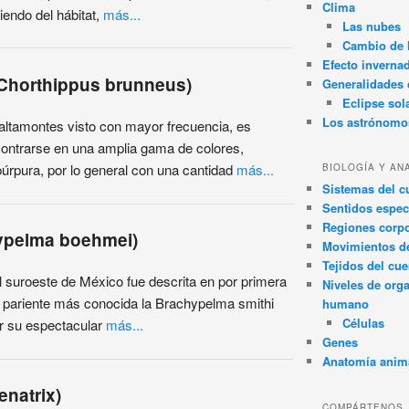
Clima
iendo del hábitat,
más...
Las nubes
Cambio de 
Efecto inverna
Chorthippus brunneus)
Generalidades d
Eclipse sol
Los astrónomo
saltamontes visto con mayor frecuencia, es
ontrarse en una amplia gama de colores,
úrpura, por lo general con una cantidad
más...
BIOLOGÍA Y AN
Sistemas del 
Sentidos espec
Regiones corpo
hypelma boehmei)
Movimientos d
Tejidos del cu
 suroeste de México fue descrita en por primera
Niveles de org
 pariente más conocida la Brachypelma smithi
humano
Células
por su espectacular
más...
Genes
Anatomía anim
natrix)
COMPÁRTENOS