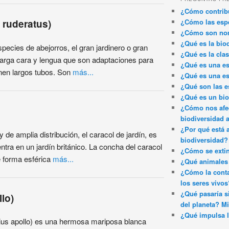
¿Cómo contribu
¿Cómo las espe
 ruderatus)
¿Cómo son nom
¿Qué es la bio
ecies de abejorros, el gran jardinero o gran
¿Qué es la clas
a larga cara y lengua que son adaptaciones para
¿Qué es una es
enen largos tubos. Son
más...
¿Qué es una es
¿Qué son las e
¿Qué es un bi
¿Cómo nos afec
biodiversidad 
¿Por qué está 
e amplia distribución, el caracol de jardín, es
biodiversidad?
ntra en un jardín británico. La concha del caracol
¿Cómo se exti
e forma esférica
más...
¿Qué animales 
¿Cómo la conta
los seres vivos
¿Qué pasaría si
lo)
del planeta? Mi
¿Qué impulsa l
ius apollo) es una hermosa mariposa blanca