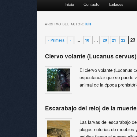
Menú principal
Inicio
Contacto
Enlaces
Ir al contenido principal
Ir al contenido secundario
luis
ARCHIVO DEL AUTOR:
Navegador de artículos
...
...
23
« Primera
«
10
20
21
22
Ciervo volante (Lucanus cervus)
El ciervo volante (Lucanus c
espectacular que se puede 
animal de la época prehistó
Escarabajo del reloj de la muert
Las larvas del escarabajo de
plagas notorias de muebles y
adultos tienen el cuerpo cil