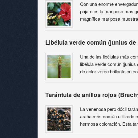
Con una enorme envergadura 
pájaro es la mariposa más g
magnífica mariposa muestra
Libélula verde común (junius de
Una de las libélulas más co
libélula verde común (junius
de color verde brillante en c
Tarántula de anillos rojos (Brac
La venenosa pero dócil taránt
araña más común utilizada e
hermosa coloración. Esta ta