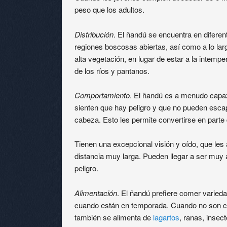
peso que los adultos.
Distribución
. El ñandú se encuentra en diferen
regiones boscosas abiertas, así como a lo larg
alta vegetación, en lugar de estar a la intemp
de los ríos y pantanos.
Comportamiento
. El ñandú es a menudo capa
sienten que hay peligro y que no pueden escap
cabeza. Esto les permite convertirse en parte 
Tienen una excepcional visión y oído, que le
distancia muy larga. Pueden llegar a ser muy 
peligro.
Alimentación
. El ñandú prefiere comer varied
cuando están en temporada. Cuando no son ca
también se alimenta de
lagartos
, ranas, insec