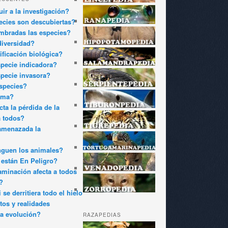
ir a la investigación?
cies son descubiertas?
bradas las especies?
diversidad?
ificación biológica?
pecie indicadora?
pecie invasora?
species?
oma?
ta la pérdida de la
a todos?
amenazada la
nguen los animales?
están En Peligro?
minación afecta a todos
?
 se derritiera todo el hielo
tos y realidades
a evolución?
RAZAPEDIAS