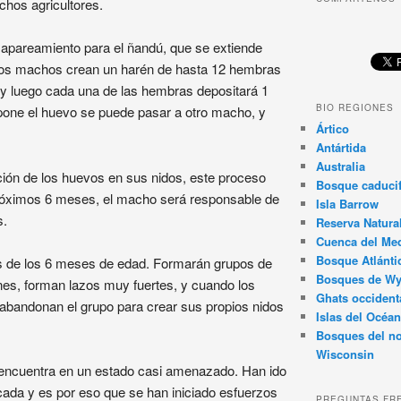
chos agricultores.
 apareamiento para el ñandú, que se extiende
 Los machos crean un harén de hasta 12 hembras
 y luego cada una de las hembras depositará 1
BIO REGIONES
one el huevo se puede pasar a otro macho, y
Ártico
Antártida
Australia
ión de los huevos en sus nidos, este proceso
Bosque caducif
róximos 6 meses, el macho será responsable de
Isla Barrow
s.
Reserva Natura
Cuenca del Med
Bosque Atlánti
s de los 6 meses de edad. Formarán grupos de
Bosques de W
nes, forman lazos muy fuertes, y cuando los
Ghats occident
abandonan el grupo para crear sus propios nidos
Islas del Océan
Bosques del no
Wisconsin
encuentra en un estado casi amenazado. Han ido
ada y es por eso que se han iniciado esfuerzos
PREGUNTAS FR