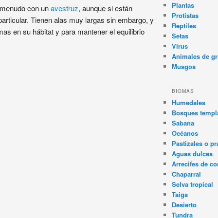
Plantas
a menudo con un
avestruz
, aunque si están
Protistas
articular. Tienen alas muy largas sin embargo, y
Reptiles
emas en su hábitat y para mantener el equilibrio
Setas
Virus
Animales de gr
Musgos
BIOMAS
Humedales
Bosques templa
Sabana
Océanos
Pastizales o pr
Aguas dulces
Arrecifes de co
Chaparral
Selva tropical
Taiga
Desierto
Tundra