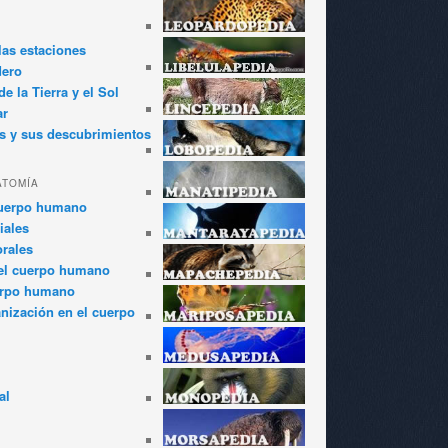
las estaciones
dero
e la Tierra y el Sol
ar
s y sus descubrimientos
ATOMÍA
cuerpo humano
iales
rales
el cuerpo humano
erpo humano
anización en el cuerpo
al