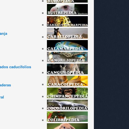
anja
dos caducifolios
aderas
ral