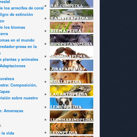
restal
 los arrecifes de coral
igro de extinción
ico
de los biomas
ierra
iomas en el mundo
redador-presa en la
a
e plantas y animales
: Adaptaciones
turaleza
estre: Composición,
Capas
visión sobre nuestro
e: Amenazas
A
 la vida