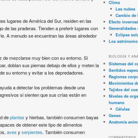
Clima
Las nubes
Cambio de 
tes lugares de América del Sur, residen en las
Efecto inverna
o de las praderas. Tienden a preferir lugares con
Generalidades d
Eclipse sol
erie. A menudo se encuentran las áreas alrededor
Los astrónomo
BIOLOGÍA Y AN
z de mezclarse muy bien con su entorno. Si
Sistemas del 
ar, doblan sus piernas debajo de ellos y meten la
Sentidos espec
de su entorno y evitar a los depredadores.
Regiones corpo
Movimientos d
s ayuda a detectar los problemas desde una
Tejidos del cu
agresivos si sienten que sus crías están en
Niveles de org
humano
Células
Genes
ad de
plantas
y hierbas, también consumen bayas
Anatomía anim
paces de obtener este tipo de alimentos
tos,
aves
y
serpientes
. También consumen
COMPÁRTENOS