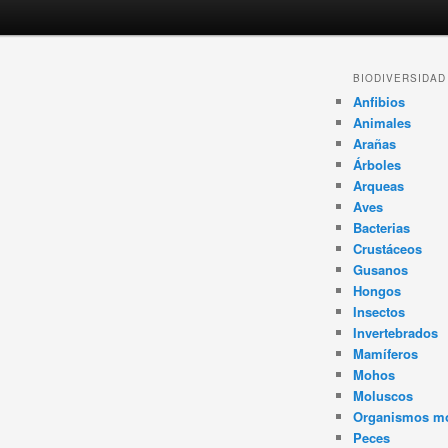
Navegador
BIODIVERSIDAD
de
Anfibios
artículos
Animales
Arañas
Árboles
Arqueas
Aves
Bacterias
Crustáceos
Gusanos
Hongos
Insectos
Invertebrados
Mamíferos
Mohos
Moluscos
Organismos m
Peces