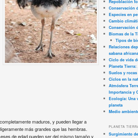
Repoblación fo
Conservación de
Especies en pel
Cambio climát
Conservación 
Biomas de la T
Tipos de b
Relaciones dep
sabana african
Ciclo de vida d
Planeta Tierra
Suelos y rocas
Ciclos en la na
Atmósfera Terr
Importancia y 
Ecología: Una 
planeta
Medio ambient
n completamente maduros, y pueden llegar a
PLANETA TIERR
r ligeramente más grandes que las hembras.
Surgimiento de
meses de edad pueden ser del mismo tamaño y