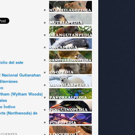
olio del este
l Nacional Gutianshan
iterráneo
co
ytham (Wytham Woods)
ales
o Índico
rte (Northwoods) de
ECUENTES