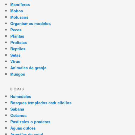
Mamíferos
Mohos
Moluscos
Organismos modelos
Peces
Plantas
Protistas
Reptiles
Setas
Virus
Animales de granja
Musgos
BIOMAS
Humedales
Bosques templados caducifolios
Sabana
Océanos
Pastizales o praderas
Aguas dulces
Arrecifes de coral