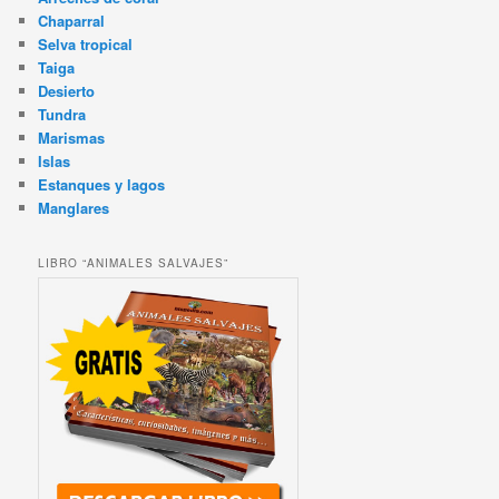
Chaparral
Selva tropical
Taiga
Desierto
Tundra
Marismas
Islas
Estanques y lagos
Manglares
LIBRO “ANIMALES SALVAJES”