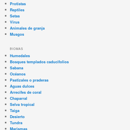
Protistas
Reptiles
Setas
Virus
Animales de granja
Musgos
BIOMAS
Humedales
Bosques templados caducifolios
Sabana
Océanos
Pastizales o praderas
Aguas dulces
Arrecifes de coral
Chaparral
Selva tropical
Taiga
Desierto
Tundra
Marismas