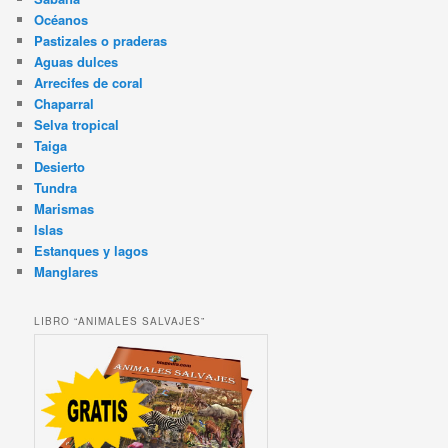
Océanos
Pastizales o praderas
Aguas dulces
Arrecifes de coral
Chaparral
Selva tropical
Taiga
Desierto
Tundra
Marismas
Islas
Estanques y lagos
Manglares
LIBRO “ANIMALES SALVAJES”