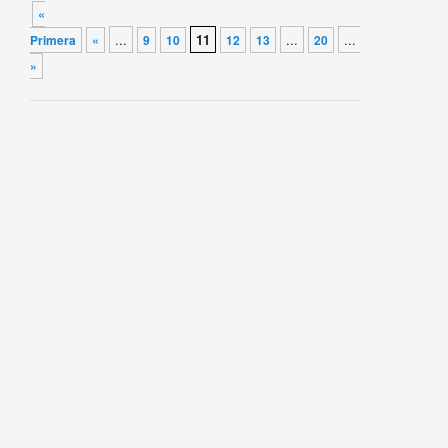
Navegador de artículos
«
...
11
...
...
Primera
«
9
10
12
13
20
»
Última
»