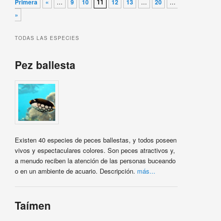
...
11
...
...
Primera
«
9
10
12
13
20
»
Última
»
TODAS LAS ESPECIES
Pez ballesta
Existen 40 especies de peces ballestas, y todos poseen
vivos y espectaculares colores. Son peces atractivos y,
a menudo reciben la atención de las personas buceando
o en un ambiente de acuario. Descripción.
más...
Taímen