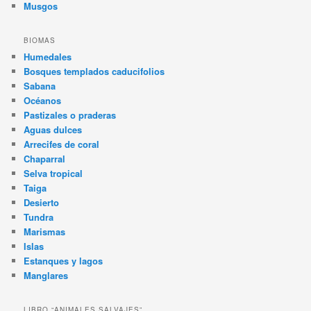
Musgos
BIOMAS
Humedales
Bosques templados caducifolios
Sabana
Océanos
Pastizales o praderas
Aguas dulces
Arrecifes de coral
Chaparral
Selva tropical
Taiga
Desierto
Tundra
Marismas
Islas
Estanques y lagos
Manglares
LIBRO “ANIMALES SALVAJES”