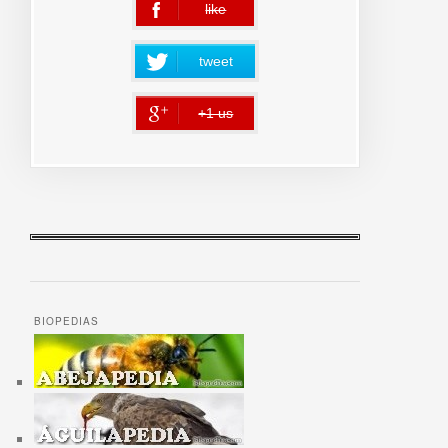
like
error
tweet
+1 us
error
BIOPEDIAS