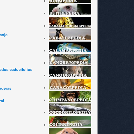
anja
dos caducifolios
aderas
ral