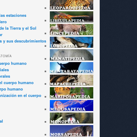
las estaciones
dero
e la Tierra y el Sol
ar
s y sus descubrimientos
ATOMÍA
cuerpo humano
iales
rales
el cuerpo humano
erpo humano
anización en el cuerpo
al