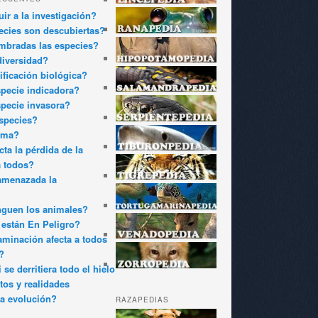
ir a la investigación?
cies son descubiertas?
bradas las especies?
diversidad?
ificación biológica?
pecie indicadora?
pecie invasora?
species?
oma?
ta la pérdida de la
a todos?
amenazada la
nguen los animales?
están En Peligro?
minación afecta a todos
?
 se derritiera todo el hielo
tos y realidades
a evolución?
RAZAPEDIAS