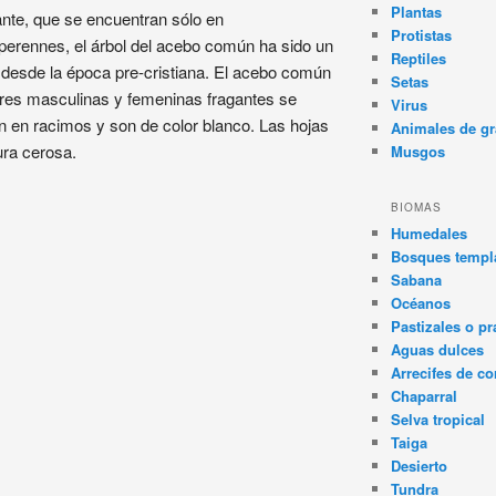
Plantas
ante, que se encuentran sólo en
Protistas
 perennes, el árbol del acebo común ha sido un
Reptiles
no desde la época pre-cristiana. El acebo común
Setas
res masculinas y femeninas fragantes se
Virus
 en racimos y son de color blanco. Las hojas
Animales de gr
ura cerosa.
Musgos
BIOMAS
Humedales
Bosques templa
Sabana
Océanos
Pastizales o pr
Aguas dulces
Arrecifes de co
Chaparral
Selva tropical
Taiga
Desierto
Tundra