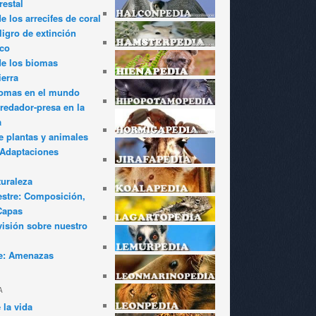
restal
 los arrecifes de coral
igro de extinción
ico
de los biomas
ierra
iomas en el mundo
redador-presa en la
a
e plantas y animales
: Adaptaciones
turaleza
estre: Composición,
Capas
visión sobre nuestro
e: Amenazas
A
 la vida