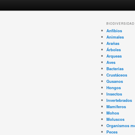
Navegador
BIODIVERSIDAD
de
Anfibios
artículos
Animales
Arañas
Árboles
Arqueas
Aves
Bacterias
Crustáceos
Gusanos
Hongos
Insectos
Invertebrados
Mamíferos
Mohos
Moluscos
Organismos m
Peces