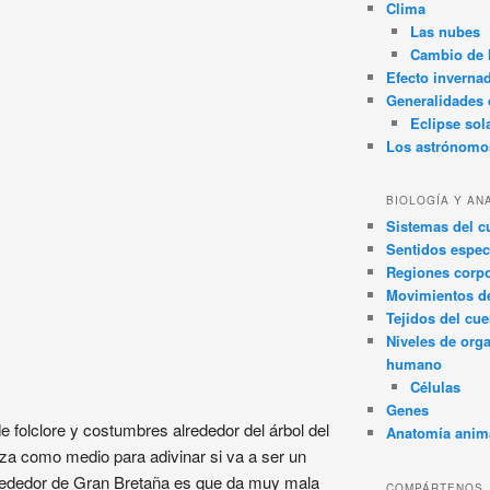
Clima
Las nubes
Cambio de 
Efecto inverna
Generalidades d
Eclipse sol
Los astrónomo
BIOLOGÍA Y AN
Sistemas del 
Sentidos espec
Regiones corpo
Movimientos d
Tejidos del cu
Niveles de org
humano
Células
Genes
 folclore y costumbres alrededor del árbol del
Anatomía anim
liza como medio para adivinar si va a ser un
lrededor de Gran Bretaña es que da muy mala
COMPÁRTENOS