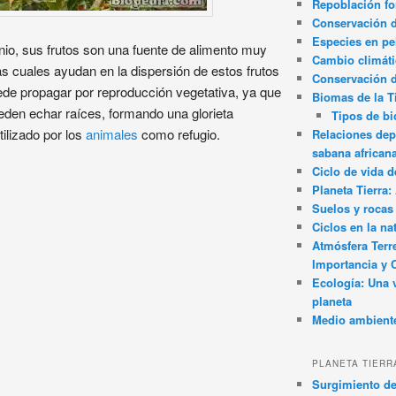
Repoblación fo
Conservación de
Especies en pel
unio, sus frutos son una fuente de alimento muy
Cambio climát
las cuales ayudan en la dispersión de estos frutos
Conservación 
ede propagar por reproducción vegetativa, ya que
Biomas de la T
eden echar raíces, formando una glorieta
Tipos de b
tilizado por los
animales
como refugio.
Relaciones dep
sabana african
Ciclo de vida d
Planeta Tierra
Suelos y rocas
Ciclos en la na
Atmósfera Terr
Importancia y 
Ecología: Una 
planeta
Medio ambient
PLANETA TIERR
Surgimiento de