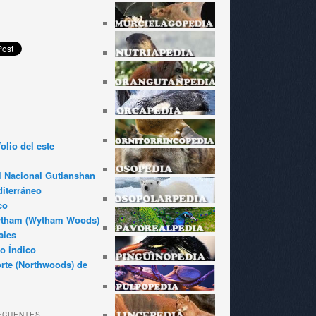
olio del este
l Nacional Gutianshan
iterráneo
co
ytham (Wytham Woods)
ales
o Índico
rte (Northwoods) de
ECUENTES