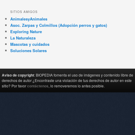
SITIOS AMIGOS
AnimalesyAnimales
Asoc. Zarpas y Colmillos (Adopción perros y gatos)
Exploring Nature
La Naturaleza
Mascotas y cuidados
Soluciones Solares
Aviso de copyright
: BIOPEDIA fomenta el uso de imágenes y contenido libre de
derechos de autor ¿Encontraste una violación de tus derechos de autor en este
sitio? Por favor
contáctenos
, lo removeremos lo antes posible.