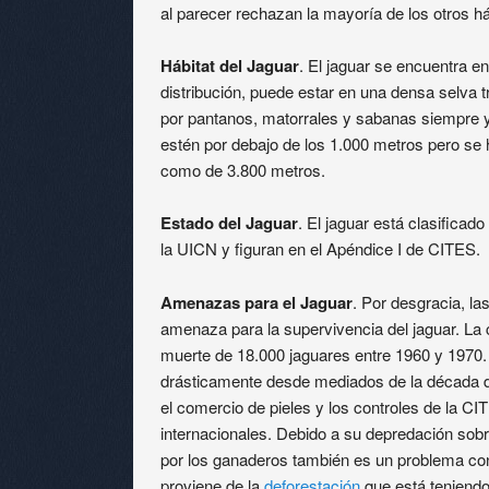
al parecer rechazan la mayoría de los otros há
Hábitat del Jaguar
. El jaguar se encuentra e
distribución, puede estar en una densa selva 
por pantanos, matorrales y sabanas siempre 
estén por debajo de los 1.000 metros pero se 
como de 3.800 metros.
Estado del Jaguar
. El jaguar está clasifica
la UICN y figuran en el Apéndice I de CITES.
Amenazas para el Jaguar
. Por desgracia, l
amenaza para la supervivencia del jaguar. La 
muerte de 18.000 jaguares entre 1960 y 1970.
drásticamente desde mediados de la década 
el comercio de pieles y los controles de la 
internacionales. Debido a su depredación sob
por los ganaderos también es un problema co
proviene de la
deforestación
que está teniendo 