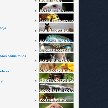
anja
dos caducifolios
aderas
ral