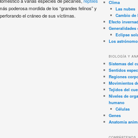
doméstico a varias especies de pecaríes,
reptiles
Clima
 más poderosa mordida de los “grandes felinos” y
Las nubes
 perforando el cráneo de sus víctimas.
Cambio de 
Efecto inverna
Generalidades d
Eclipse sol
Los astrónomo
BIOLOGÍA Y AN
Sistemas del 
Sentidos espec
Regiones corpo
Movimientos d
Tejidos del cu
Niveles de org
humano
Células
Genes
Anatomía anim
COMPÁRTENOS