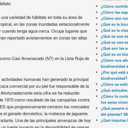
bitats.
¿Cómo contribu
¿Cómo las espe
n una variedad de hábitats en toda su área de
¿Cómo son nom
tropical, en las zonas inundadas estacionalmente
¿Qué es la bio
¿Qué es la clas
y cuando tenga agua cerca. Ocupa lugares que
¿Qué es una es
han reportado avistamientos en zonas tan altas
¿Qué es una es
¿Qué son las e
¿Qué es un bi
do como Casi Amenazado (NT) en la Lista Roja de
¿Cómo nos afec
biodiversidad 
¿Por qué está 
biodiversidad?
as actividades humanas han generado la principal
¿Cómo se exti
caza comercial por su piel fue responsable de la
¿Qué animales 
 Afortunadamente esta cifra se ha reducido
¿Cómo la conta
de 1970 como resultado de las campañas contra
los seres vivos
CITES que progresivamente cerraron los mercados
¿Qué pasaría si
re el ganado doméstico, la matanza de jaguares
del planeta? Mi
nstante. Una de las principales amenazas de hoy
¿Qué impulsa l
un fuerte impacto en la disponibilidad de presas