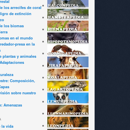
restal
 los arrecifes de coral
igro de extinción
ico
de los biomas
ierra
iomas en el mundo
redador-presa en la
a
e plantas y animales
: Adaptaciones
turaleza
estre: Composición,
Capas
visión sobre nuestro
e: Amenazas
A
 la vida