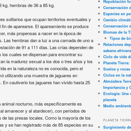
Repoblación fo
8 kg, hembras de 36 a 85 kg.
Conservación de
Especies en pel
es solitarios que ocupan territorios eventuales y
Cambio climát
Conservación 
 fin de aparearse. El apareamiento se produce
Biomas de la T
recer, más propensas a nacer en la época de
Tipos de b
s. Las hembras dan a luz a una camada de uno a
Relaciones dep
stación de 91 a 111 días. Las crías dependen de
sabana african
 los cuales se dispersan para encontrar su
Ciclo de vida d
zan la madurez sexual a los dos o tres años y los
Planeta Tierra
ida en la naturaleza no es conocida, pero el
Suelos y rocas
Ciclos en la na
mó utilizando una muestra de jaguares en
Atmósfera Terr
. En cautiverio los jaguares han vivido hasta 25
Importancia y 
Ecología: Una 
planeta
n animal nocturno, más específicamente es
Medio ambient
 al amanecer y al atardecer), con períodos de
 de las presas locales. Como la mayoría de los
PLANETA TIERR
tas y se han registrado más de 85 especies en su
Surgimiento de