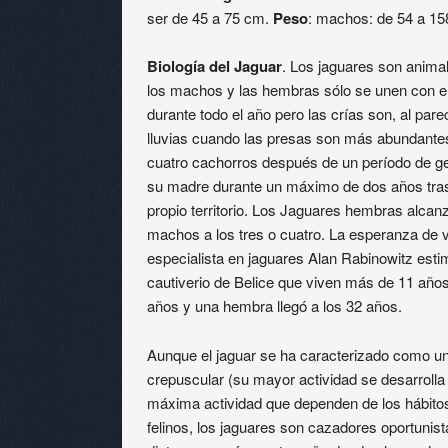
ser de 45 a 75 cm.
Peso
: machos: de 54 a 15
Biología del Jaguar
. Los jaguares son animal
los machos y las hembras sólo se unen con el
durante todo el año pero las crías son, al pa
lluvias cuando las presas son más abundante
cuatro cachorros después de un período de ge
su madre durante un máximo de dos años tras
propio territorio. Los Jaguares hembras alcan
machos a los tres o cuatro. La esperanza de v
especialista en jaguares Alan Rabinowitz esti
cautiverio de Belice que viven más de 11 años
años y una hembra llegó a los 32 años.
Aunque el jaguar se ha caracterizado como u
crepuscular (su mayor actividad se desarrolla
máxima actividad que dependen de los hábitos
felinos, los jaguares son cazadores oportunis