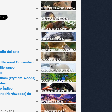
olio del este
l Nacional Gutianshan
iterráneo
co
ytham (Wytham Woods)
ales
o Índico
rte (Northwoods) de
ECUENTES