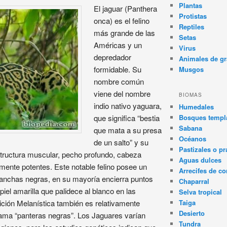
Plantas
El jaguar (Panthera
Protistas
onca) es el felino
Reptiles
más grande de las
Setas
Américas y un
Virus
depredador
Animales de gr
formidable. Su
Musgos
nombre común
viene del nombre
BIOMAS
indio nativo yaguara,
Humedales
Bosques templa
que significa “bestia
Sabana
que mata a su presa
Océanos
de un salto” y su
Pastizales o pr
tructura muscular, pecho profundo, cabeza
Aguas dulces
ente potentes. Este notable felino posee un
Arrecifes de co
anchas negras, en su mayoría encierra puntos
Chaparral
el amarilla que palidece al blanco en las
Selva tropical
Taiga
ndición Melanística también es relativamente
Desierto
lama “panteras negras”. Los Jaguares varían
Tundra