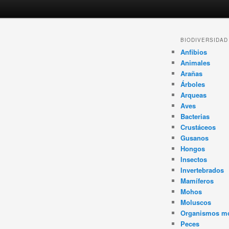
Navegador
BIODIVERSIDAD
de
Anfibios
artículos
Animales
Arañas
Árboles
Arqueas
Aves
Bacterias
Crustáceos
Gusanos
Hongos
Insectos
Invertebrados
Mamíferos
Mohos
Moluscos
Organismos m
Peces