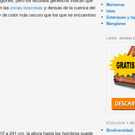
giones, pero los estudios genéticos indican que
Marismas
n las
zonas boscosas
y densas de la cuenca del
Islas
de color más oscuro que los que se encuentran
Estanques y la
Manglares
LIBRO “ANIMAL
ECOLOGÍA Y ME
Biodiversidad: 
12 a 241 cm, la altura hasta los hombros puede