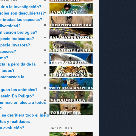
ir a la investigación?
cies son descubiertas?
bradas las especies?
diversidad?
ificación biológica?
pecie indicadora?
pecie invasora?
species?
oma?
ta la pérdida de la
a todos?
amenazada la
nguen los animales?
están En Peligro?
minación afecta a todos
?
 se derritiera todo el hielo
tos y realidades
a evolución?
RAZAPEDIAS