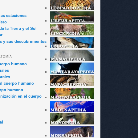
las estaciones
dero
e la Tierra y el Sol
ar
s y sus descubrimientos
ATOMÍA
cuerpo humano
iales
rales
el cuerpo humano
erpo humano
anización en el cuerpo
al