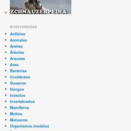
BIODIVERSIDAD
Anfibios
Animales
Arañas
Árboles
Arqueas
Aves
Bacterias
Crustáceos
Gusanos
Hongos
Insectos
Invertebrados
Mamíferos
Mohos
Moluscos
Organismos modelos