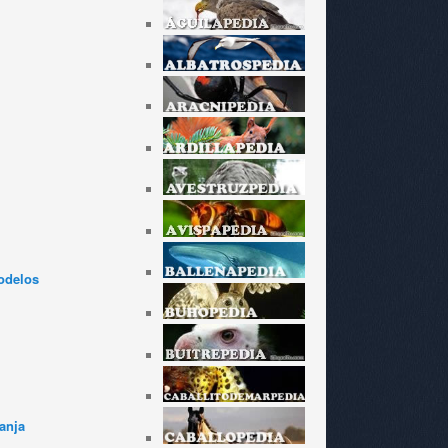
odelos
anja