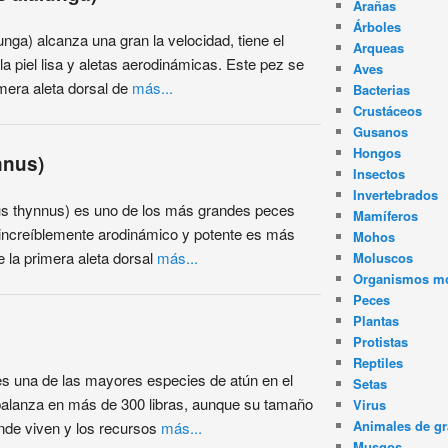
Arañas
Árboles
nga) alcanza una gran la velocidad, tiene el
Arqueas
a piel lisa y aletas aerodinámicas. Este pez se
Aves
imera aleta dorsal de
más...
Bacterias
Crustáceos
Gusanos
Hongos
nnus)
Insectos
Invertebrados
nus thynnus) es uno de los más grandes peces
Mamíferos
increíblemente arodinámico y potente es más
Mohos
e la primera aleta dorsal
más...
Moluscos
Organismos m
Peces
Plantas
Protistas
Reptiles
l es una de las mayores especies de atún en el
Setas
 balanza en más de 300 libras, aunque su tamaño
Virus
Animales de gr
nde viven y los recursos
más...
Musgos