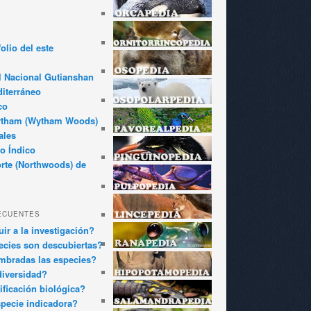
olio del este
l Nacional Gutianshan
iterráneo
co
ytham (Wytham Woods)
ales
o Índico
rte (Northwoods) de
ECUENTES
ir a la investigación?
cies son descubiertas?
bradas las especies?
diversidad?
ificación biológica?
pecie indicadora?