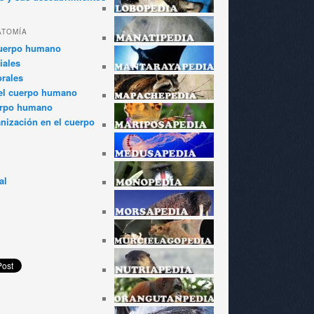
ATOMÍA
cuerpo humano
iales
rales
el cuerpo humano
erpo humano
anización en el cuerpo
al