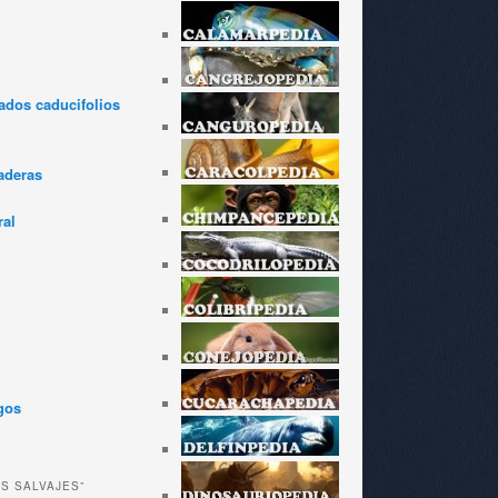
dos caducifolios
aderas
ral
gos
ES SALVAJES”