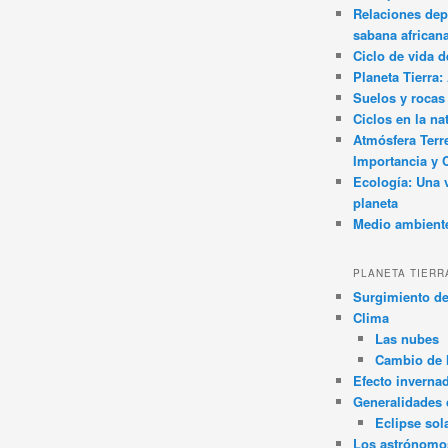
Relaciones dep
sabana african
Ciclo de vida d
Planeta Tierra
Suelos y rocas
Ciclos en la na
Atmósfera Terr
Importancia y 
Ecología: Una 
planeta
Medio ambient
PLANETA TIERR
Surgimiento de
Clima
Las nubes
Cambio de 
Efecto inverna
Generalidades d
Eclipse sol
Los astrónomo