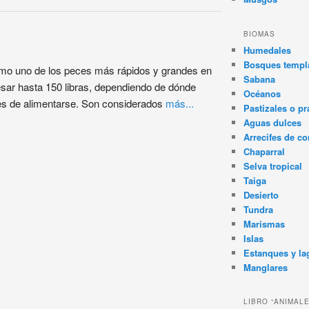
BIOMAS
Humedales
Bosques templa
omo uno de los peces más rápidos y grandes en
Sabana
esar hasta 150 libras, dependiendo de dónde
Océanos
es de alimentarse. Son considerados
más...
Pastizales o pr
Aguas dulces
Arrecifes de co
Chaparral
Selva tropical
Taiga
Desierto
Tundra
Marismas
Islas
Estanques y la
Manglares
LIBRO “ANIMAL