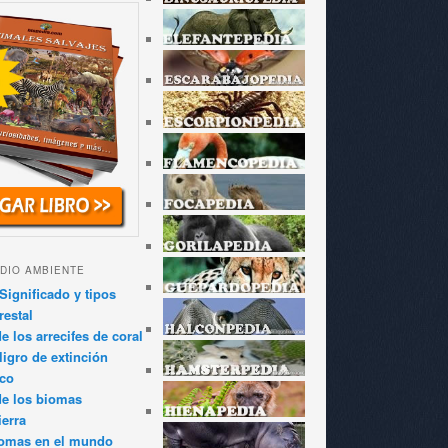
DIO AMBIENTE
Significado y tipos
restal
 los arrecifes de coral
igro de extinción
ico
de los biomas
ierra
iomas en el mundo