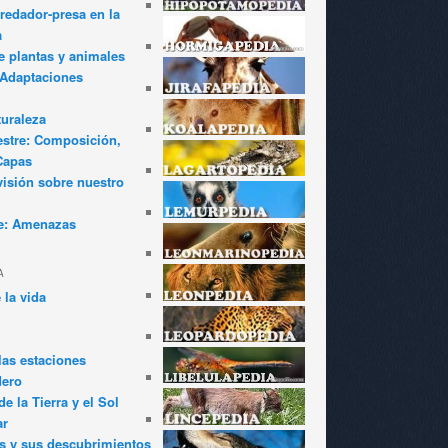
redador-presa en la
a
e plantas y animales
: Adaptaciones
turaleza
estre: Composición,
Capas
visión sobre nuestro
e: Amenazas
A
 la vida
las estaciones
dero
e la Tierra y el Sol
ar
s y sus descubrimientos