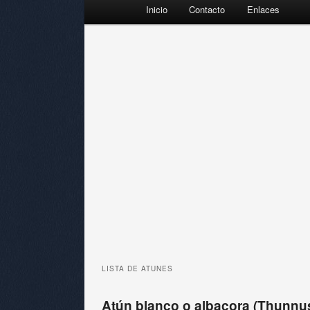
Menú principal
Inicio
Contacto
Enlaces
Ir al contenido principal
Ir al contenido secundario
LISTA DE
ATUNES
Atún blanco o albacora (Thunnus