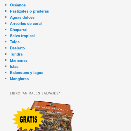
Océanos
Pastizales o praderas
Aguas dulces
Arrecifes de coral
Chaparral
Selva tropical
Taiga
Desierto
Tundra
Marismas
Islas
Estanques y lagos
Manglares
LIBRO “ANIMALES SALVAJES”