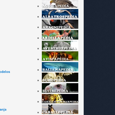
odelos
anja