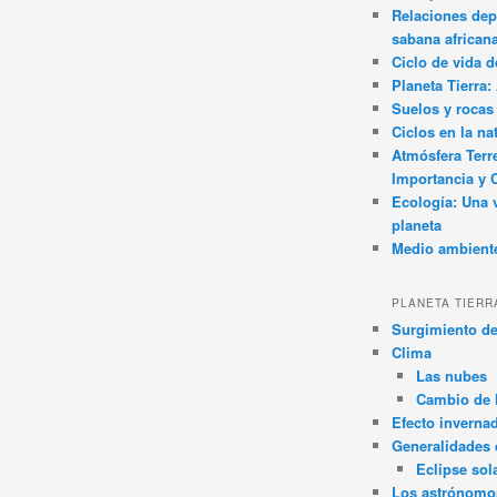
Relaciones dep
sabana african
Ciclo de vida d
Planeta Tierra
Suelos y rocas
Ciclos en la na
Atmósfera Terr
Importancia y 
Ecología: Una 
planeta
Medio ambient
PLANETA TIERR
Surgimiento de
Clima
Las nubes
Cambio de 
Efecto inverna
Generalidades d
Eclipse sol
Los astrónomo