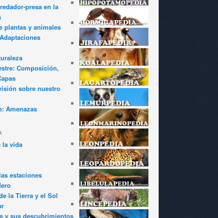
redador-presa en la
a
e plantas y animales
: Adaptaciones
turaleza
estre: Composición,
Capas
visión sobre nuestro
e: Amenazas
A
 la vida
las estaciones
dero
e la Tierra y el Sol
ar
s y sus descubrimientos