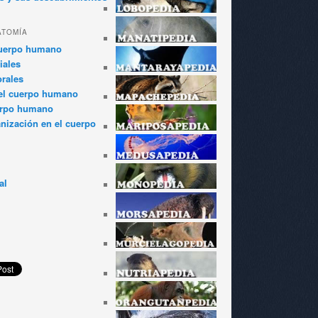
ATOMÍA
cuerpo humano
iales
rales
el cuerpo humano
erpo humano
anización en el cuerpo
al