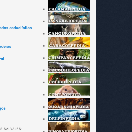
dos caducifolios
aderas
ral
gos
ES SALVAJES”