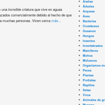
Arañas
Árboles
s una increíble criatura que vive en aguas
Arqueas
zados comercialmente debido al hecho de que
Aves
ara muchas personas. Viven cerca
más...
Bacterias
Crustáceos
Gusanos
Hongos
Insectos
Invertebrados
Mamíferos
Mohos
Moluscos
Organismos m
Peces
Plantas
Protistas
Reptiles
Setas
Virus
Animales de gr
Musgos