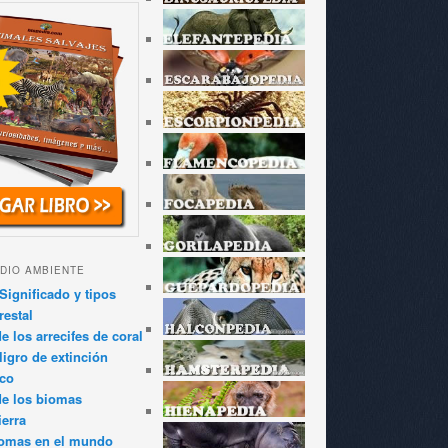
DIO AMBIENTE
Significado y tipos
restal
 los arrecifes de coral
igro de extinción
ico
de los biomas
ierra
iomas en el mundo