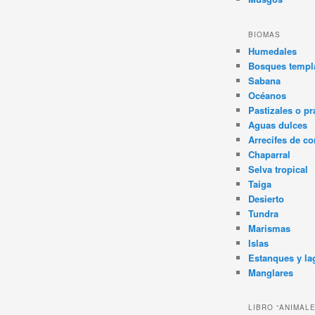
BIOMAS
Humedales
Bosques templa
Sabana
Océanos
Pastizales o pr
Aguas dulces
Arrecifes de co
Chaparral
Selva tropical
Taiga
Desierto
Tundra
Marismas
Islas
Estanques y la
Manglares
LIBRO “ANIMAL