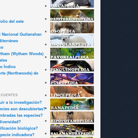
olio del este
l Nacional Gutianshan
iterráneo
co
ytham (Wytham Woods)
ales
o Índico
rte (Northwoods) de
ECUENTES
ir a la investigación?
cies son descubiertas?
bradas las especies?
diversidad?
ificación biológica?
pecie indicadora?