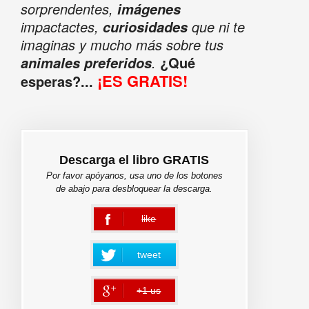
sorprendentes,
imágenes
impactactes,
que ni te
curiosidades
imaginas y mucho más sobre tus
.
¿Qué
animales preferidos
¡ES GRATIS!
esperas?...
Descarga el libro GRATIS
Por favor apóyanos, usa uno de los botones
de abajo para desbloquear la descarga.
like
error
tweet
+1 us
error