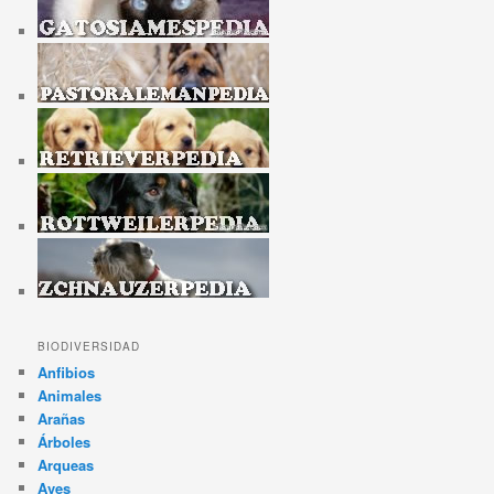
BIODIVERSIDAD
Anfibios
Animales
Arañas
Árboles
Arqueas
Aves