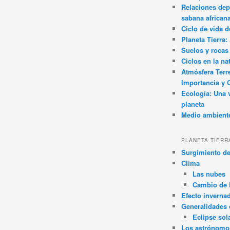
Relaciones dep
sabana african
Ciclo de vida d
Planeta Tierra
Suelos y rocas
Ciclos en la na
Atmósfera Terr
Importancia y 
Ecología: Una 
planeta
Medio ambient
PLANETA TIERR
Surgimiento de
Clima
Las nubes
Cambio de 
Efecto inverna
Generalidades d
Eclipse sol
Los astrónomo