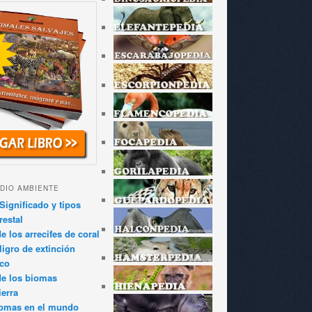
DIO AMBIENTE
Significado y tipos
restal
 los arrecifes de coral
igro de extinción
ico
de los biomas
ierra
iomas en el mundo