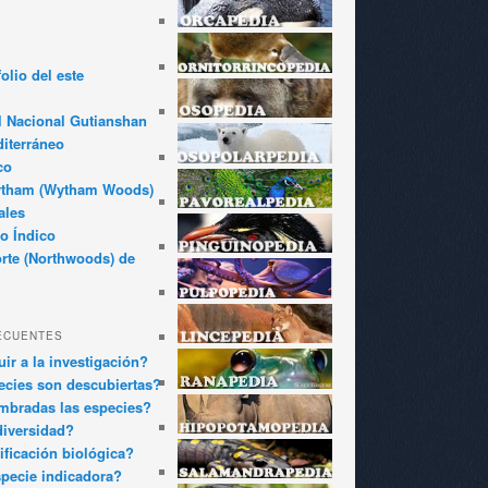
olio del este
l Nacional Gutianshan
iterráneo
co
ytham (Wytham Woods)
ales
o Índico
rte (Northwoods) de
ECUENTES
ir a la investigación?
cies son descubiertas?
bradas las especies?
diversidad?
ificación biológica?
pecie indicadora?