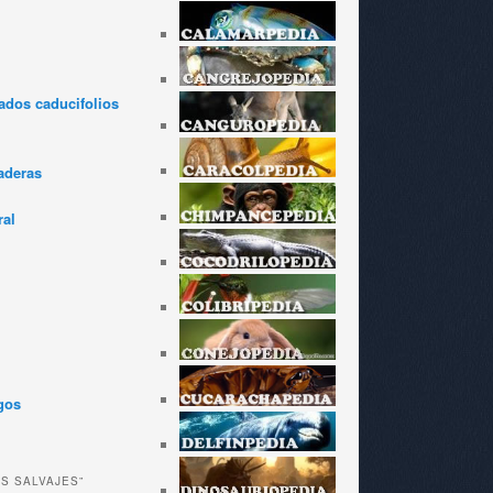
dos caducifolios
aderas
ral
gos
ES SALVAJES”