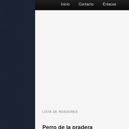
Menú principal
Inicio
Contacto
Enlaces
Ir al contenido principal
Ir al contenido secundario
LISTA DE
ROEDORES
Perro de la pradera