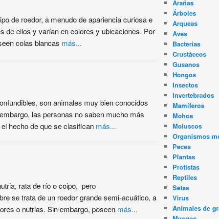
Arañas
Árboles
 tipo de roedor, a menudo de apariencia curiosa e
Arqueas
es de ellos y varían en colores y ubicaciones. Por
Aves
oseen colas blancas
más...
Bacterias
Crustáceos
Gusanos
Hongos
Insectos
Invertebrados
onfundibles, son animales muy bien conocidos
Mamíferos
in embargo, las personas no saben mucho más
Mohos
, el hecho de que se clasifican
más...
Moluscos
Organismos m
Peces
Plantas
Protistas
Reptiles
tria, rata de río o coipo, pero
Setas
re se trata de un roedor grande semi-acuático, a
Virus
Animales de gr
ores o nutrias. Sin embargo, poseen
más...
Musgos