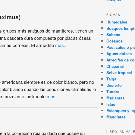
BIOMAS
aximus)
Humedales
Bosques templa
os grupos más antiguos de mamíferos, tienen un
Sabana
 una cáscara dura compuesta por placas óseas
Océanos
scamas córneas. El armadillo
más...
Pastizales o pr
Aguas dulces
Arrecifes de co
Chaparral
Selva tropical
Taiga
e americana siempre es de color blanco, pero no
Desierto
 color blanco cuando las condiciones climáticas lo
Tundra
da mezclarse fácilmente
más...
Marismas
Islas
Estanques y la
Manglares
LIBRO “ANIMAL
re a la coloración roja oxidada que posee su