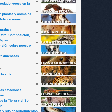
redador-presa en la
a
e plantas y animales
: Adaptaciones
turaleza
estre: Composición,
Capas
visión sobre nuestro
e: Amenazas
A
 la vida
las estaciones
dero
e la Tierra y el Sol
ar
s y sus descubrimientos