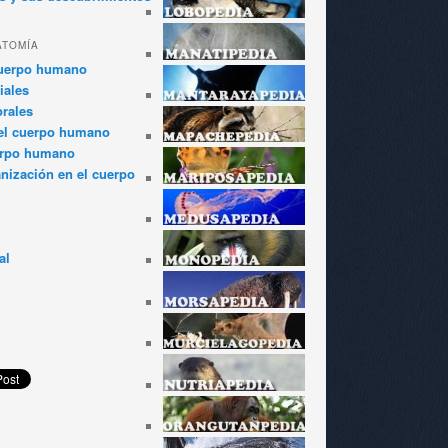
ATOMÍA
cuerpo humano
iales
rales
el cuerpo humano
erpo humano
anización en el cuerpo
al