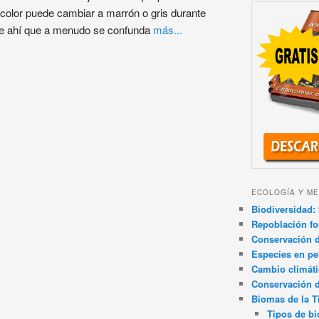
color puede cambiar a marrón o gris durante
De ahí que a menudo se confunda
más...
ECOLOGÍA Y ME
Biodiversidad: 
Repoblación fo
Conservación de
Especies en pel
Cambio climát
Conservación 
Biomas de la T
Tipos de b