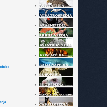
odelos
anja